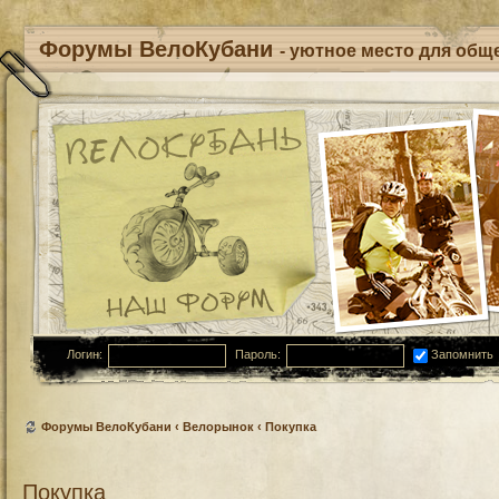
Форумы ВелоКубани
- уютное место для обще
Логин:
Пароль:
Запомнить
Форумы ВелоКубани
‹
Велорынок
‹
Покупка
Покупка