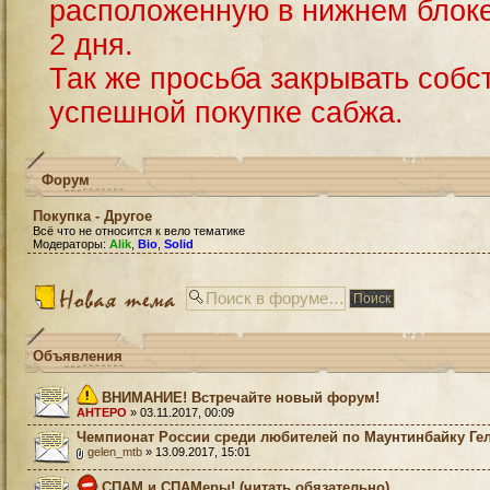
расположенную в нижнем блоке
2 дня.
Так же просьба закрывать собс
успешной покупке сабжа.
Форум
Покупка - Другое
Всё что не относится к вело тематике
Модераторы:
Alik
,
Bio
,
Solid
Объявления
ВНИМАНИЕ! Встречайте новый форум!
AHTEPO
» 03.11.2017, 00:09
Чемпионат России среди любителей по Маунтинбайку Ге
gelen_mtb
» 13.09.2017, 15:01
СПАМ и СПАМеры! (читать обязательно)