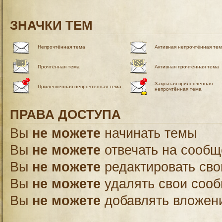
ЗНАЧКИ ТЕМ
Непрочтённая тема
Активная непрочтённая те
Прочтённая тема
Активная прочтённая тема
Закрытая прилепленная
Прилепленная непрочтённая тема
непрочтённая тема
ПРАВА ДОСТУПА
Вы
не можете
начинать темы
Вы
не можете
отвечать на сооб
Вы
не можете
редактировать св
Вы
не можете
удалять свои соо
Вы
не можете
добавлять вложен