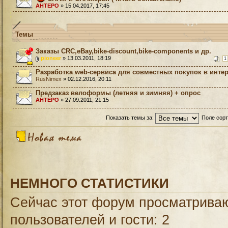
AHTEPO
» 15.04.2017, 17:45
Темы
Заказы CRC,eBay,bike-discount,bike-components и др.
pioneer
» 13.03.2011, 18:19
1
Разработка web-сервиса для совместных покупок в инте
RusNimex
» 02.12.2016, 20:11
Предзаказ велоформы (летняя и зимняя) + опрос
AHTEPO
» 27.09.2011, 21:15
Показать темы за:
Поле сор
НЕМНОГО СТАТИСТИКИ
Сейчас этот форум просматриваю
пользователей и гости: 2