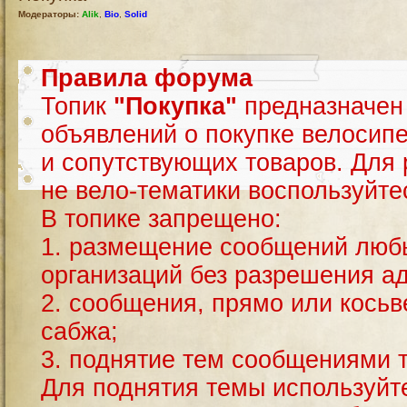
Модераторы:
Alik
,
Bio
,
Solid
Правила форума
Топик
"Покупка"
предназначен
объявлений о покупке велосип
и сопутствующих товаров. Для
не вело-тематики воспользуй
В топике запрещено:
1. размещение сообщений люб
организаций без разрешения а
2. сообщения, прямо или кось
сабжа;
3. поднятие тем сообщениями тип
Для поднятия темы используйт