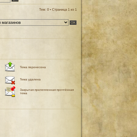
Тем: 0 • Страница
1
из
1
Тема перенесена
Тема удалена
Закрытая прилепленная прочтённая
тема