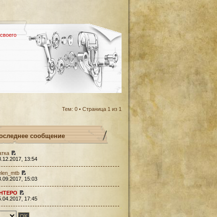
 своего
Тем: 0 • Страница
1
из
1
оследнее сообщение
атка
8.12.2017, 13:54
elen_mtb
3.09.2017, 15:03
HTEPO
5.04.2017, 17:45