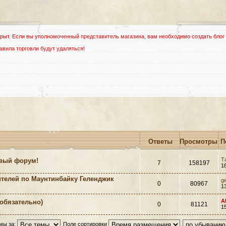
рыт. Если вы уполномоченный представитель магазина, вам необходимо создать блог
ила торговли будут удаляться!
Ответы
Просмотры
П
Т
вый форум!
7
158197
1
телей по Маунтинбайку Геленджик
g
0
80967
1
A
обязательно)
0
81121
1
мы за:
Поле сортировки