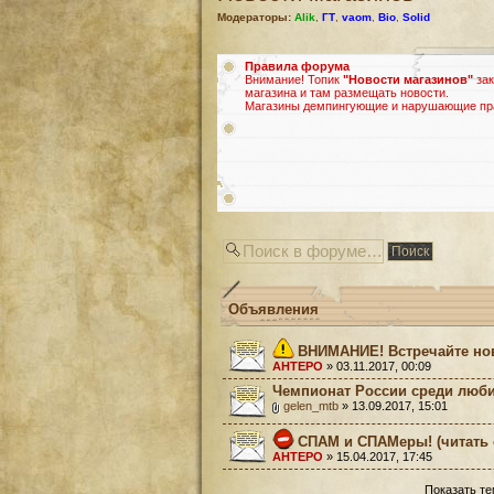
Модераторы:
Alik
,
ГТ
,
vaom
,
Bio
,
Solid
Правила форума
Внимание! Топик
"Новости магазинов"
зак
магазина и там размещать новости.
Магазины демпингующие и нарушающие прав
Объявления
ВНИМАНИЕ! Встречайте но
AHTEPO
» 03.11.2017, 00:09
Чемпионат России среди люби
gelen_mtb
» 13.09.2017, 15:01
СПАМ и СПАМеры! (читать 
AHTEPO
» 15.04.2017, 17:45
Показать те