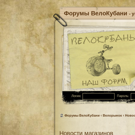
Форумы ВелоКубани
- 
Логин:
Пароль:
Форумы ВелоКубани
‹
Велорынок
‹
Новос
Новости магазинов