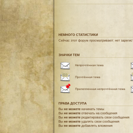
НЕМНОГО СТАТИСТИКИ
Сейчас этот форум просматривают: нет зарегист
ЗНАЧКИ ТЕМ
Непрочтённая тема
Прочтённая тема
Прилепленная непрочтённая тема
ПРАВА ДОСТУПА
Вы
не можете
начинать темы
Вы
не можете
отвечать на сообщения
Вы
не можете
редактировать свои сообщения
Вы
не можете
удалять свои сообщения
Вы
не можете
добавлять вложения