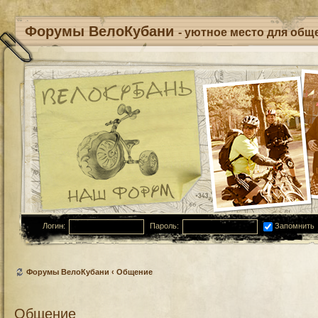
Форумы ВелоКубани
- уютное место для обще
Логин:
Пароль:
Запомнить
Форумы ВелоКубани
‹
Общение
Общение