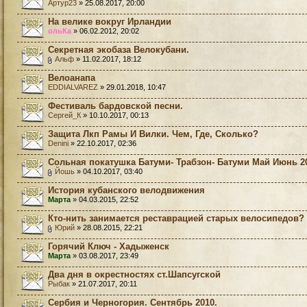
Артур23
» 25.08.2017, 20:00
На велике вокруг Ирландии
ольКа
» 06.02.2012, 20:02
Секретная экобаза Велокубани.
Альф
» 11.02.2017, 18:12
Велоанапа
EDDIALVAREZ
» 29.01.2018, 10:47
Фестиваль бардовской песни.
Сергей_К
» 10.10.2017, 00:13
Защита Лкп Рамы И Вилки. Чем, Где, Сколько?
Denini
» 22.10.2017, 02:36
Сольная покатушка Батуми- Трабзон- Батуми Май Июнь 2
Йошь
» 04.10.2017, 03:40
История кубанского велодвижения
Марта
» 04.03.2015, 22:52
Кто-нить занимается реставрацией старых велосипедов?
Юрий
» 28.08.2015, 22:21
Горячий Ключ - Хадыженск
Марта
» 03.08.2017, 23:49
Два дня в окрестностях ст.Шапсугской
Рыбак
» 21.07.2017, 20:11
Сербия и Черногория. Сентябрь 2010.