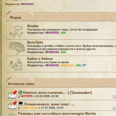
Модератор:
MH100181
Форум
Флейм
Разговоры на свободные темы, почти без модерации
Модераторы:
MH100181
,
Alik
ВелоТрёп
Разговоры и флейм о байке и около него. Выбор велоэкипировки, 
вопросы и обсуждения маршрутов и многое другое.
Модераторы:
MH100181
,
Alik
Байки о байках
Фотоотчёты и истории из жизни
Модераторы:
MH100181
,
MaDTapKi
,
Alik
,
ГТ
Активные темы
Немного вело-хъюмора... :) [Трааааафик]
AHTEPO
» 10.03.2008, 23:38
Познакомимся, меня зовут ....
Fallen Angel
» 17.07.2009, 14:03
Размеры рам шоссейных велосипедов Merida