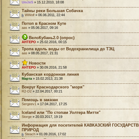
UncleS
» 15.12.2010, 18:08
Тайны реки Большая Собачка
WWolf
» 06.06.2011, 22:44
Потоп в Красном Куте
aas
» 05.06.2017, 09:16
ВелоКубань2.0 (опрос)
AHTEPO
» 25.02.2016, 00:15
Тропа вдоль воды от Водохранилища до ТЭЦ
aas
» 08.05.2017, 21:31
Новости
AHTEPO
» 30.09.2016, 21:58
Кубанская кордонная линия
Марта
» 15.02.2013, 21:38
Вокруг Краснодарского "моря"
R2-D2
» 22.04.2017, 00:21
Помощь в заказах
Sergeev1
» 17.04.2017, 17:25
Iceland или "По стопам Уолтера Митти"
Storge
» 20.03.2017, 19:19
Информация для посетителей КАВКАЗСКИЙ ГОСУДАРСТ
ПРИРОД
Steach
» 01.09.2016, 17:02