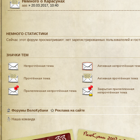
Немного о Карасунах
aas
» 20.03.2017, 10:40
НЕМНОГО СТАТИСТИКИ
Сейчас этот форум просматривают: нет зарегистрированных пользователей и гост
ЗНАЧКИ ТЕМ
Непрочтённая тема
Активная непрочтённая те
Прочтённая тема
Активная прочтённая тема
Закрытая прилепленная
Прилепленная непрочтённая тема
непрочтённая тема
Форумы ВелоКубани
Реклама на сайте
Наша команда