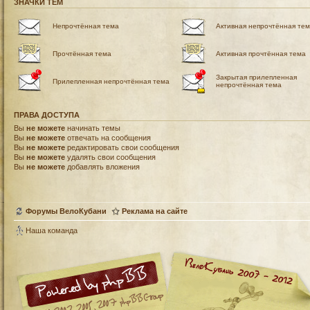
ЗНАЧКИ ТЕМ
Непрочтённая тема
Активная непрочтённая те
Прочтённая тема
Активная прочтённая тема
Закрытая прилепленная
Прилепленная непрочтённая тема
непрочтённая тема
ПРАВА ДОСТУПА
Вы
не можете
начинать темы
Вы
не можете
отвечать на сообщения
Вы
не можете
редактировать свои сообщения
Вы
не можете
удалять свои сообщения
Вы
не можете
добавлять вложения
Форумы ВелоКубани
Реклама на сайте
Наша команда