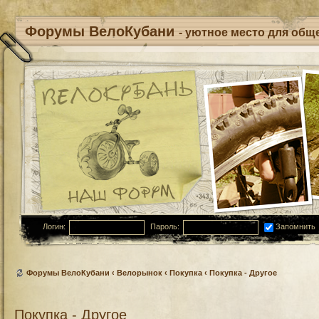
Форумы ВелоКубани
- уютное место для обще
Логин:
Пароль:
Запомнить
Форумы ВелоКубани
‹
Велорынок
‹
Покупка
‹
Покупка - Другое
Покупка - Другое