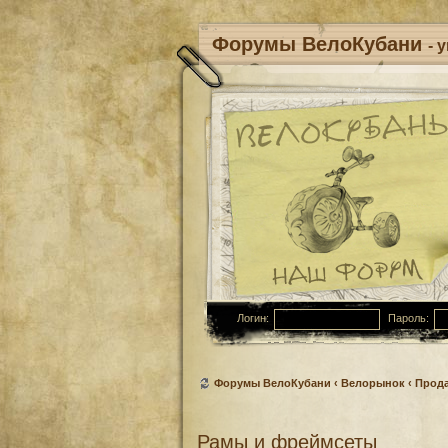
Форумы ВелоКубани
- 
Логин:
Пароль:
Форумы ВелоКубани
‹
Велорынок
‹
Прод
Рамы и фреймсеты