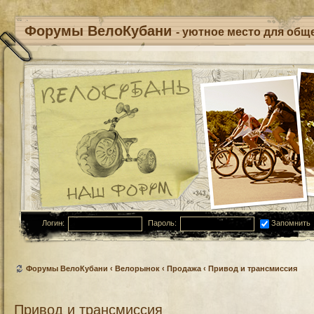
Форумы ВелоКубани
- уютное место для обще
Логин:
Пароль:
Запомнить
Форумы ВелоКубани
‹
Велорынок
‹
Продажа
‹
Привод и трансмиссия
Привод и трансмиссия