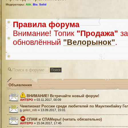
Модераторы:
Alik
,
Bio
,
Solid
Правила форума
Внимание! Топик
"Продажа"
за
обновлённый
"Велорынок"
.
Объявления
ВНИМАНИЕ! Встречайте новый форум!
AHTEPO
» 03.11.2017, 00:09
Чемпионат России среди любителей по Маунтинбайку Ге
gelen_mtb
» 13.09.2017, 15:01
СПАМ и СПАМеры! (читать обязательно)
AHTEPO
» 15.04.2017, 17:45