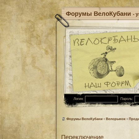
Форумы ВелоКубани
- 
Логин:
Пароль:
Форумы ВелоКубани
‹
Велорынок
‹
Прод
Переключение