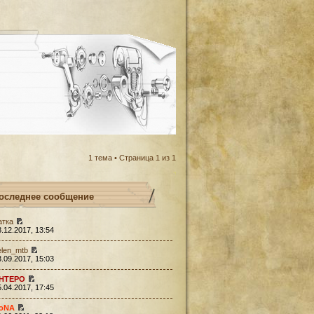
1 тема • Страница
1
из
1
оследнее сообщение
атка
8.12.2017, 13:54
elen_mtb
3.09.2017, 15:03
HTEPO
5.04.2017, 17:45
oNA