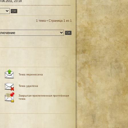
9.06.2011, 23:18
1 тема • Страница
1
из
1
Тема перенесена
Тема удалена
Закрытая прилепленная прочтённая
тема