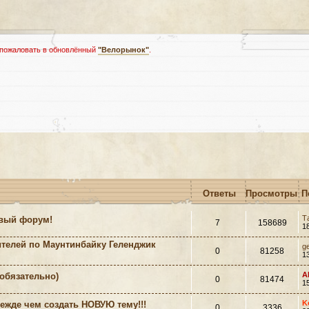
 пожаловать в обновлённый
"Велорынок"
.
Ответы
Просмотры
П
Т
вый форум!
7
158689
1
телей по Маунтинбайку Геленджик
g
0
81258
1
A
обязательно)
0
81474
1
K
де чем создать НОВУЮ тему!!!
0
3336