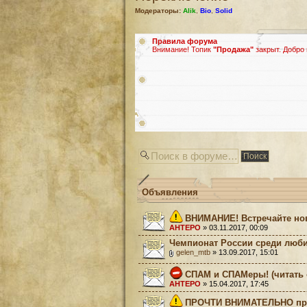
Модераторы:
Alik
,
Bio
,
Solid
Правила форума
Внимание! Топик
"Продажа"
закрыт. Добро
Объявления
ВНИМАНИЕ! Встречайте но
AHTEPO
» 03.11.2017, 00:09
Чемпионат России среди люби
gelen_mtb
» 13.09.2017, 15:01
СПАМ и СПАМеры! (читать 
AHTEPO
» 15.04.2017, 17:45
ПРОЧТИ ВНИМАТЕЛЬНО преж