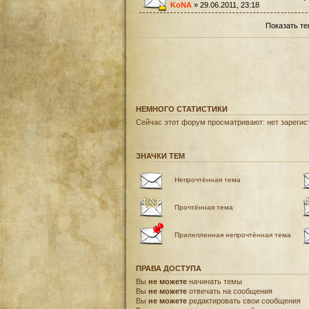
KoNA
» 29.06.2011, 23:18
Показать те
НЕМНОГО СТАТИСТИКИ
Сейчас этот форум просматривают: нет зарегист
ЗНАЧКИ ТЕМ
Непрочтённая тема
Прочтённая тема
Прилепленная непрочтённая тема
ПРАВА ДОСТУПА
Вы
не можете
начинать темы
Вы
не можете
отвечать на сообщения
Вы
не можете
редактировать свои сообщения