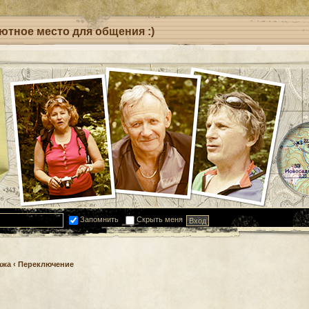
уютное место для общения :)
Запомнить
Скрыть меня
ажа
‹
Переключение