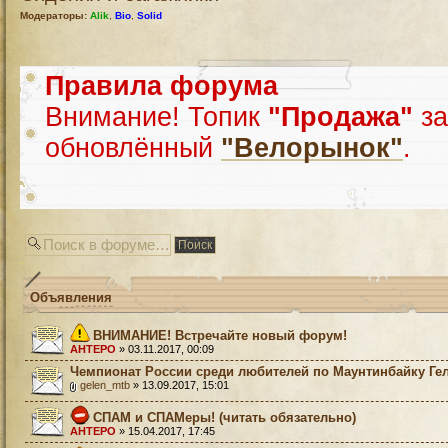
Модераторы:
Alik
,
Bio
,
Solid
Правила форума
Внимание! Топик
"Продажа"
за
обновлённый
"Велорынок"
.
Объявления
ВНИМАНИЕ! Встречайте новый форум!
AHTEPO
» 03.11.2017, 00:09
Чемпионат России среди любителей по Маунтинбайку Ге
gelen_mtb
» 13.09.2017, 15:01
СПАМ и СПАМеры! (читать обязательно)
AHTEPO
» 15.04.2017, 17:45