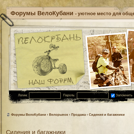
Форумы ВелоКубани
- уютное место для обще
Логин:
Пароль:
Запомнить
Форумы ВелоКубани
‹
Велорынок
‹
Продажа
‹
Сидения и багажники
Сидения и багажники