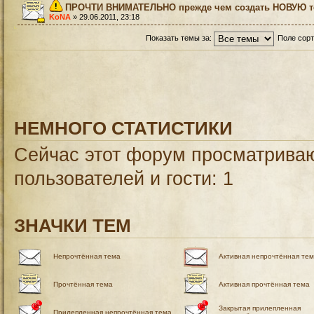
ПРОЧТИ ВНИМАТЕЛЬНО прежде чем создать НОВУЮ те
KoNA
» 29.06.2011, 23:18
Показать темы за:
Поле сор
НЕМНОГО СТАТИСТИКИ
Сейчас этот форум просматриваю
пользователей и гости: 1
ЗНАЧКИ ТЕМ
Непрочтённая тема
Активная непрочтённая те
Прочтённая тема
Активная прочтённая тема
Закрытая прилепленная
Прилепленная непрочтённая тема