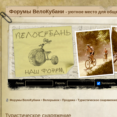
Форумы ВелоКубани
- уютное место для обще
Логин:
Пароль:
Запомнить
Форумы ВелоКубани
‹
Велорынок
‹
Продажа
‹
Туристическое снаряжение
Туристическое снаряжение