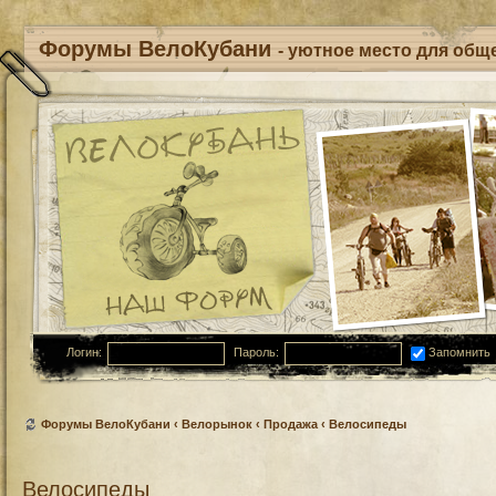
Форумы ВелоКубани
- уютное место для обще
Логин:
Пароль:
Запомнить
Форумы ВелоКубани
‹
Велорынок
‹
Продажа
‹
Велосипеды
Велосипеды