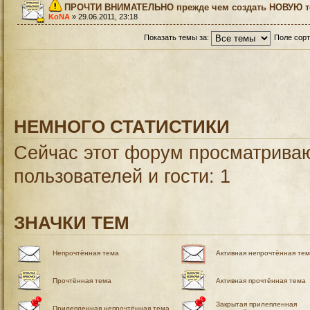
ПРОЧТИ ВНИМАТЕЛЬНО прежде чем создать НОВУЮ те
KoNA
» 29.06.2011, 23:18
Показать темы за:
Поле сор
НЕМНОГО СТАТИСТИКИ
Сейчас этот форум просматриваю
пользователей и гости: 1
ЗНАЧКИ ТЕМ
Непрочтённая тема
Активная непрочтённая те
Прочтённая тема
Активная прочтённая тема
Закрытая прилепленная
Прилепленная непрочтённая тема