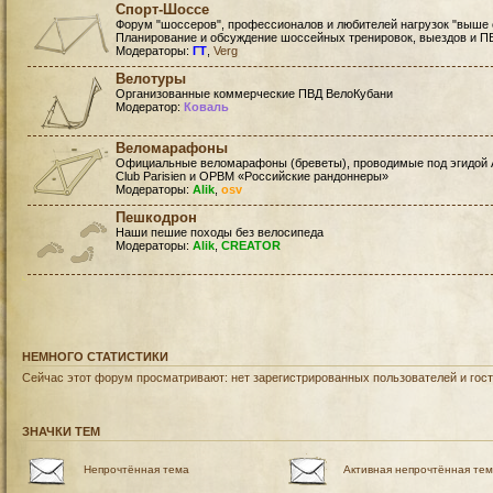
Спорт-Шоссе
Форум "шоссеров", профессионалов и любителей нагрузок "выше 
Планирование и обсуждение шоссейных тренировок, выездов и П
Модераторы:
ГТ
,
Verg
Велотуры
Организованные коммерческие ПВД ВелоКубани
Модератор:
Коваль
Веломарафоны
Официальные веломарафоны (бреветы), проводимые под эгидой 
Club Parisien и ОРВМ «Российские рандоннеры»
Модераторы:
Alik
,
osv
Пешкодрон
Наши пешие походы без велосипеда
Модераторы:
Alik
,
CREATOR
НЕМНОГО СТАТИСТИКИ
Сейчас этот форум просматривают: нет зарегистрированных пользователей и гост
ЗНАЧКИ ТЕМ
Непрочтённая тема
Активная непрочтённая те