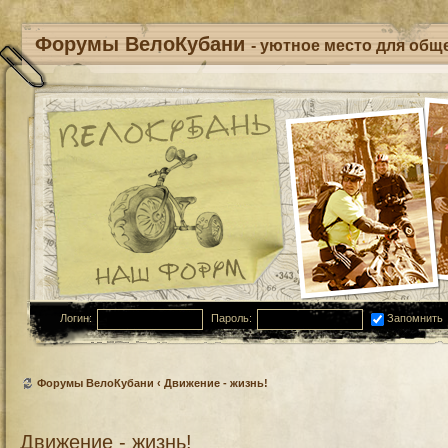
Форумы ВелоКубани
- уютное место для обще
Логин:
Пароль:
Запомнить
Форумы ВелоКубани
‹
Движение - жизнь!
Движение - жизнь!