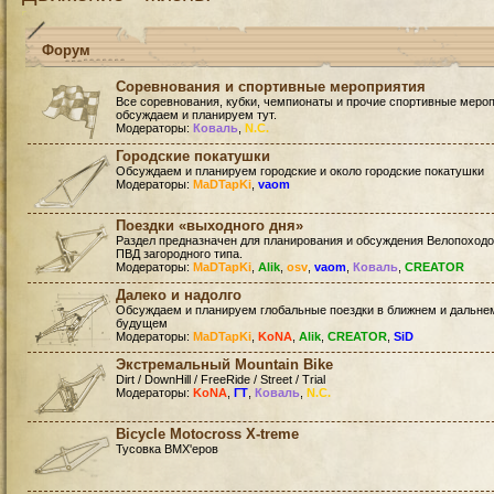
Форум
Соревнования и спортивные мероприятия
Все соревнования, кубки, чемпионаты и прочие спортивные меро
обсуждаем и планируем тут.
Модераторы:
Коваль
,
N.C.
Городские покатушки
Обсуждаем и планируем городские и около городские покатушки
Модераторы:
MaDTapKi
,
vaom
Поездки «выходного дня»
Раздел предназначен для планирования и обсуждения Велопоход
ПВД загородного типа.
Модераторы:
MaDTapKi
,
Alik
,
osv
,
vaom
,
Коваль
,
CREATOR
Далеко и надолго
Обсуждаем и планируем глобальные поездки в ближнем и дальне
будущем
Модераторы:
MaDTapKi
,
KoNA
,
Alik
,
CREATOR
,
SiD
Экстремальный Mountain Bike
Dirt / DownHill / FreeRide / Street / Trial
Модераторы:
KoNA
,
ГТ
,
Коваль
,
N.C.
Bicycle Motocross X-treme
Тусовка BMX'еров