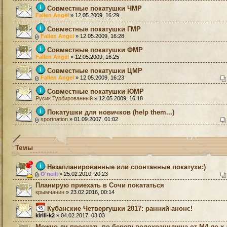
Совместные покатушки ЧМР
Fallen Angel
» 12.05.2009, 16:29
Совместные покатушки ГМР
Fallen Angel
» 12.05.2009, 16:28
Совместные покатушки ФМР
Fallen Angel
» 12.05.2009, 16:25
Совместные покатушки ЦМР
Fallen Angel
» 12.05.2009, 16:23
Совместные покатушки ЮМР
Русик Турбированный
» 12.05.2009, 16:18
Покатушки для новичков (help them...)
sportnation
» 01.09.2007, 01:02
Темы
Незапланированные или спонтанные покатухи:)
O'neill
» 25.02.2010, 20:23
Планирую приехать в Сочи покататься
крымчанин
» 23.02.2016, 00:14
Кубанские Четвергушки 2017: ранний анонс!
kirill-k2
» 04.02.2017, 03:03
Можно ли проехать по берегу водохранилища от М4 до х