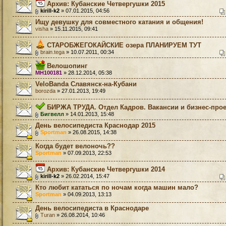
Архив: Кубанские Четвергушки 2015
kirill-k2
» 07.01.2015, 04:56
Ищу девушку для совместного катания и общения!
visha
» 15.11.2015, 09:41
СТАРОБЖЕГОКАЙСКИЕ озера ПЛАНИРУЕМ ТУТ
brain.tega
» 10.07.2011, 00:34
Велошопинг
MH100181
» 28.12.2014, 05:38
VeloBanda Славянск-на-Кубани
borozda
» 27.01.2013, 19:49
БИРЖА ТРУДА. Отдел Кадров. Вакансии и бизнес-прое
Бигвелл
» 14.01.2013, 15:48
День велосипедиста Краснодар 2015
Sportman
» 26.08.2015, 14:38
Когда будет велоночь??
Sportman
» 07.09.2013, 22:53
Архив: Кубанские Четвергушки 2014
kirill-k2
» 26.02.2014, 15:47
Кто любит кататься по ночам когда машин мало?
Sportman
» 04.09.2013, 13:13
День велосипедиста в Краснодаре
Turan
» 26.08.2014, 10:46