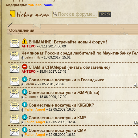
Модераторы:
MaDTapKi
,
vaom
Объявления
ВНИМАНИЕ! Встречайте новый форум!
AHTEPO
» 03.11.2017, 00:09
Чемпионат России среди любителей по Маунтинбайку Ге
gelen_mtb
» 13.09.2017, 15:01
СПАМ и СПАМеры! (читать обязательно)
AHTEPO
» 15.04.2017, 17:45
Совместные покатушки в Геленджике.
Гогош
» 27.05.2011, 20:26
Совместные покатушки ЖМР(Энка)
GLoom
» 18.06.2009, 17:29
Совместные покатушки ККБ/ВКР
Fallen Angel
» 12.05.2009, 16:35
Совместные покатушки КМР
Fallen Angel
» 12.05.2009, 16:34
Совместные покатушки СМР
Fallen Angel
» 12.05.2009, 16:32