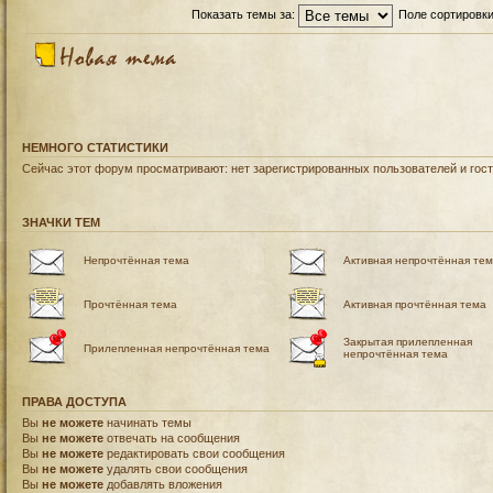
Показать темы за:
Поле сортировк
НЕМНОГО СТАТИСТИКИ
Сейчас этот форум просматривают: нет зарегистрированных пользователей и гост
ЗНАЧКИ ТЕМ
Непрочтённая тема
Активная непрочтённая те
Прочтённая тема
Активная прочтённая тема
Закрытая прилепленная
Прилепленная непрочтённая тема
непрочтённая тема
ПРАВА ДОСТУПА
Вы
не можете
начинать темы
Вы
не можете
отвечать на сообщения
Вы
не можете
редактировать свои сообщения
Вы
не можете
удалять свои сообщения
Вы
не можете
добавлять вложения