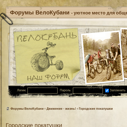
Форумы ВелоКубани
- уютное место для обще
Логин:
Пароль:
Запомнить
Форумы ВелоКубани
‹
Движение - жизнь!
‹
Городские покатушки
Городские покатушки