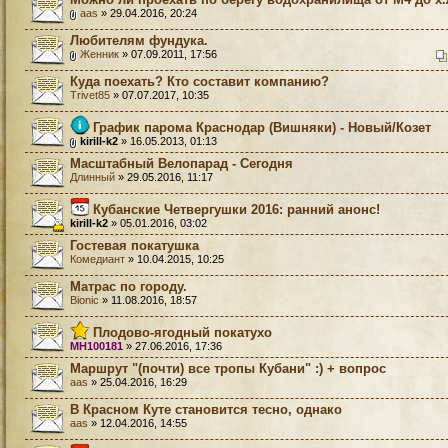
aas
» 29.04.2016, 20:24
Любителям фундука.
Женник
» 07.09.2011, 17:56
Куда поехать? Кто составит компанию?
Trivet85
» 07.07.2017, 10:35
График парома Краснодар (Вишняки) - Новый/Козет
kirill-k2
» 16.05.2013, 01:13
Масштабный Велопарад - Сегодня
Длинный
» 29.05.2016, 11:17
Кубанские Четвергушки 2016: ранний анонс!
kirill-k2
» 05.01.2016, 03:02
Гостевая покатушка
Комедиант
» 10.04.2015, 10:25
Матрас по городу.
Bionic
» 11.08.2016, 18:57
Плодово-ягодный покатухо
MH100181
» 27.06.2016, 17:36
Маршрут "(почти) все тропы Кубани" :) + вопрос
aas
» 25.04.2016, 16:29
В Красном Куте становится тесно, однако
aas
» 12.04.2016, 14:55