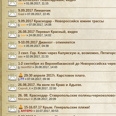
osv
» 01.08.2017, 11:15
9.09.2017 Лиманчик
Gaal
» 07.09.2017, 22:45
9.09.2017 Краснодар - Новороссийск южнее трассы
osv
» 07.09.2017, 14:08
26.08.2017 Перевал Красный, видео
osv
» 24.08.2017, 14:02
9-10.09.2017 Джанхот - отменяется
osv
» 05.09.2017, 04:38
3 сент. Гор. Ключ через Калужскую и, возможно, Пятигор
aas
» 02.09.2017, 21:33
1-2 сентября из Верхнебаканской до Новороссийска чере
neon850
» 26.08.2017, 14:43
29-30 апреля 2017г. Карстовое плато.
ГТ
» 07.04.2017, 09:38
26.08.2017. На веле по Краю и Адыгее.
Сергей_К
» 23.08.2017, 22:00
26. 08. Краснодар- Ставропольские поляны-черноколово
Михалыч
» 25.08.2017, 20:09
15-16.07.17 Крым. Генеральские пляжи!
AHTEPO
» 10.07.2017, 00:53