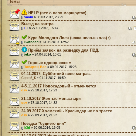
Темы
HELP (все о вело маршрутах)
vaom
» 08.03.2012, 23:29
Выезд на завтра.
ГТ
» 27.01.2013, 15:14
1
Курс Молодого Лося (наша вело-школа) :)
Бигвелл
» 13.08.2010, 12:52
Приём заявок на разведку для ПВД.
jeko
» 24.04.2014, 16:01
Горные однодневки =
Товарищ Вэл
» 09.04.2017, 15:23
04.11.2017. Субботний вело-матрас.
Сергей_К
» 01.11.2017, 19:50
4-5.11.2017 Новосадовый - отменяется
osv
» 29.10.2017, 17:23
21.10.2017 Желтые монастыри
osv
» 17.10.2017, 14:32
24.09.2017 Холмский - Краснодар не по трассе
osv
» 22.09.2017, 21:22
Поездка "буднего дня"
k3ri
» 30.06.2014, 16:05
12-13.08.2017 Новосадовый, видео