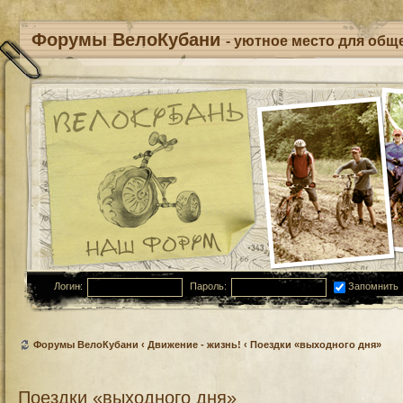
Форумы ВелоКубани
- уютное место для обще
Логин:
Пароль:
Запомнить
Форумы ВелоКубани
‹
Движение - жизнь!
‹
Поездки «выходного дня»
Поездки «выходного дня»