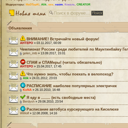
Модераторы:
MaDTapKi
,
Alik
,
osv
,
vaom
,
Коваль
,
CREATOR
Объявления
ВНИМАНИЕ! Встречайте новый форум!
AHTEPO
» 03.11.2017, 00:09
Чемпионат России среди любителей по Маунтинбайку Ге
gelen_mtb
» 13.09.2017, 15:01
СПАМ и СПАМеры! (читать обязательно)
AHTEPO
» 15.04.2017, 17:45
Что нужно знать, чтобы поехать в велопоход?
Alik
» 24.01.2012, 23:03
РАСПИСАНИЕ наиболее популярных электричек
KoNA
» 26.10.2010, 16:48
Я еду в ........ (есть свободные места)
Berdysh
» 29.06.2010, 23:54
Расписание автобуса курсирующего на Киселюхе
WWolf
» 12.08.2008, 14:16