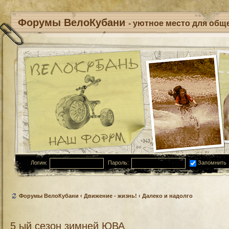
Форумы ВелоКубани
- уютное место для обще
Логин:
Пароль:
Запомнить
Форумы ВелоКубани
‹
Движение - жизнь!
‹
Далеко и надолго
5 ый сезон зимней ЮВА