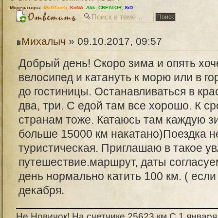
Модераторы:
MaDTapKi
,
KoNA
,
Alik
,
CREATOR
,
SiD
Михалыч
» 09.10.2017, 09:57
Добрый день! Скоро зима и опять хоч
велосипед и катануть к морю или в го
до гостиницы. Останавливаться в кра
два, три. С едой там все хорошо. К ср
странам тоже. Катаюсь там каждую зи
больше 15000 км накатано)Поездка не
туристическая. Приглашаю в такое у
путешествие.маршрут, даты согласуем
день нормально катить 100 км. ( если
декабря.
Не Новичок! На счетчике 25623 км С 1 января