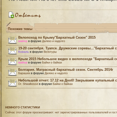
Похожие темы
Велопоход по Крыму"Бархатный Сезон" 2015
майор
в форуме
Далеко и надолго
19-20 сентября. Туапсе. Дружеские соревы..."Бархатный с
Коваль
в форуме
Велотуры
Крым 2015 Небольшое видео о велопоходе "Бархатный с
майор
в форуме
Байки о байках
Болгария. Матрасный бархатный сезон. Сентябрь 2014г
Барашек
в форуме
Далеко и надолго
Небольшой отчет: 17.12 на Дооб! Закрываем купальный 
Dr. Shwalbosse
в форуме
Байки о байках
НЕМНОГО СТАТИСТИКИ
Сейчас этот форум просматривают: нет зарегистрированных пользователей и гост