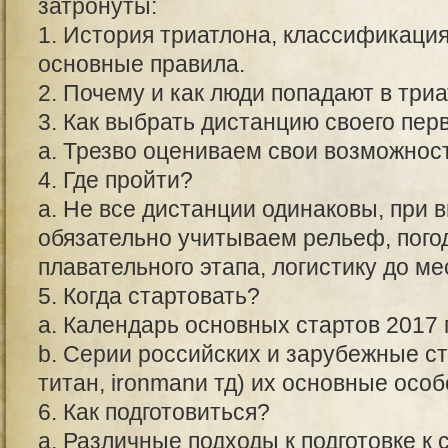
затронуты:
1. История триатлона, классификация
основные правила.
2. Почему и как люди попадают в три
3. Как выбрать дистанцию своего пер
a. Трезво оцениваем свои возможнос
4. Где пройти?
а. Не все дистанции одинаковы, при 
обязательно учитываем рельеф, пого
плавательного этапа, логистику до ме
5. Когда стартовать?
a. Календарь основных стартов 2017 
b. Серии российских и зарубежные ст
титан, ironmanи тд) их основные осо
6. Как подготовиться?
a. Различные подходы к подготовке к 