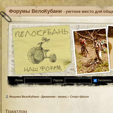
Форумы ВелоКубани
- уютное место для обще
Логин:
Пароль:
Запомнить
Форумы ВелоКубани
‹
Движение - жизнь!
‹
Спорт-Шоссе
Триатлон