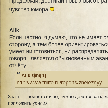
Продолжай, достигай новых высот, ра
чувство юмора
Alik
Если честно, я думаю, что не имеет 
сторону, а тем более ориентироватьс
умеет ни готовиться, ни распределят
говоря - является обыкновенным аван
отчёту:
Alik \$m[1]:
http://www.trilife.ru/reports/zheleznyy ..
Знать — недостаточно, нужно действовать, 
приложить усилия