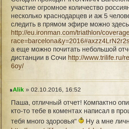
участие огромное количество россиян,
несколько краснодарцев и аж 5 чело
следить в прямом эфире можно здесь
http://eu.ironman.com/triathlon/coverag
race=barcelona&y=2016#axzz4LrN2r2
а еще можно почитать небольшой отч
дистанции в Сочи
http://www.trilife.ru
6oy/
Alik
» 02.10.2016, 16:52
Паша, отличный отчет! Компактно опис
кто-то тебе в коментах написал в про
тебя много здоровья"
Ну а мне личн