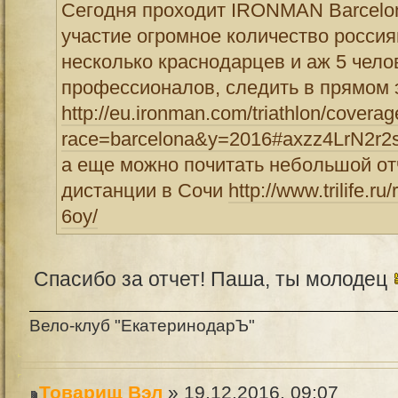
Сегодня проходит IRONMAN Barcelon
участие огромное количество россиян
несколько краснодарцев и аж 5 чело
профессионалов, следить в прямом
http://eu.ironman.com/triathlon/coverag
race=barcelona&y=2016#axzz4LrN2r2
а еще можно почитать небольшой от
дистанции в Сочи
http://www.trilife.r
6oy/
Спасибо за отчет! Паша, ты молодец
Вело-клуб "ЕкатеринодарЪ"
Товарищ Вэл
» 19.12.2016, 09:07