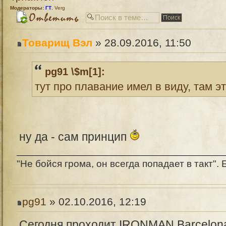
Модераторы:
ГТ
,
Verg
Товарищ Вэл
» 28.09.2016, 11:50
pg91 \$m[1]:
тут про плавание имел в виду, там э
ну да - сам принцип
"Не бойся грома, он всегда попадает в такт". Б
pg91
» 02.10.2016, 12:19
Сегодня проходит IRONMAN Barcelona