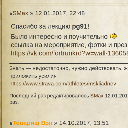
SMax
» 12.01.2017, 22:48
Спасибо за лекцию
pg91
!
Было интересно и поучительно
ссылка на мероприятие, фотки и пре
https://vk.com/fortrunkrd?w=wall-1360
Знать — недостаточно, нужно действовать, 
приложить усилия
https://www.strava.com/athletes/mskliadnev
Последний раз редактировалось
SMax
12.01.201
раз.
Товарищ Вэл
» 14.10.2017, 13:51