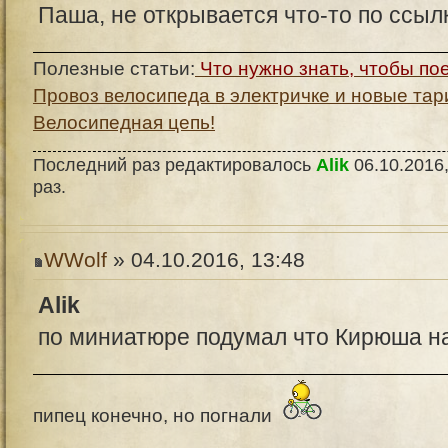
Паша, не открывается что-то по ссылк
Полезные статьи:
Что нужно знать, чтобы по
Провоз велосипеда в электричке и новые та
Велосипедная цепь!
Последний раз редактировалось
Alik
06.10.2016,
раз.
WWolf
» 04.10.2016, 13:48
Alik
по миниатюре подумал что Кирюша н
пипец конечно, но погнали