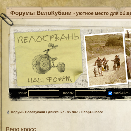
Форумы ВелоКубани
- уютное место для обще
Логин:
Пароль:
Запомнить
Форумы ВелоКубани
‹
Движение - жизнь!
‹
Спорт-Шоссе
Вело кросс