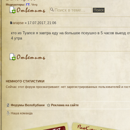
Модераторы:
ГТ
,
Verg
arapse
» 17.07.2017, 21:06
кто из Туапсе я завтра еду на большое псеушхо в 5 часов выезд о
4 утра
НЕМНОГО СТАТИСТИКИ
Сейчас этот форум просматривают: нет зарегистрированных пользователей и гост
Форумы ВелоКубани
Реклама на сайте
Наша команда