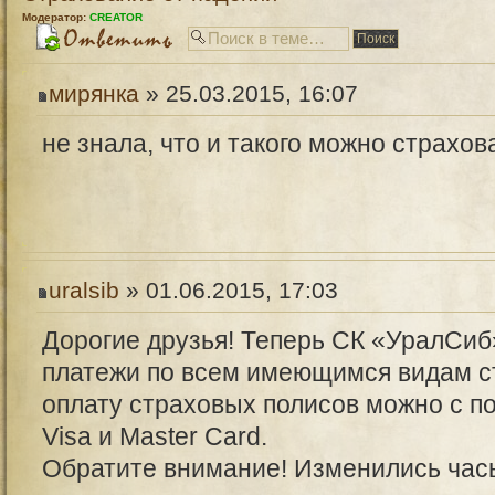
Модератор:
CREATOR
мирянка
» 25.03.2015, 16:07
не знала, что и такого можно страхова
uralsib
» 01.06.2015, 17:03
Дорогие друзья! Теперь СК «УралСи
платежи по всем имеющимся видам с
оплату страховых полисов можно с п
Visa и Master Card.
Обратите внимание! Изменились час