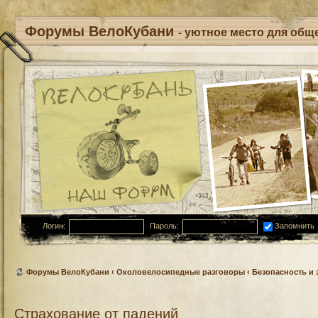
Форумы ВелоКубани
- уютное место для обще
Логин:
Пароль:
Запомнить
Форумы ВелоКубани
‹
Околовелосипедные разговоры
‹
Безопасность и
Страхование от падений