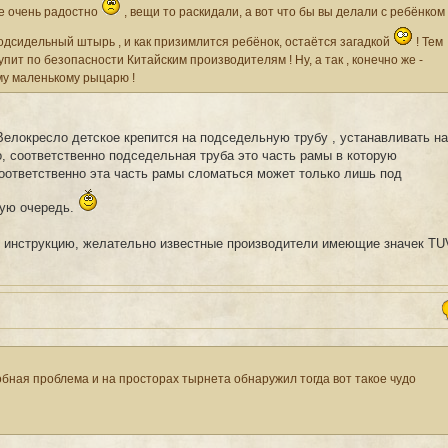
е очень радостно
, вещи то раскидали, а вот что бы вы делали с ребёнком
одсидельный штырь , и как призимлится ребёнок, остаётся загадкой
! Тем
упит по безопасности Китайским производителям ! Ну, а так , конечно же -
му маленькому рыцарю !
Велокресло детское крепится на подседельную трубу , устанавливать на
, соответственно подседельная труба это часть рамы в которую
оответственно эта часть рамы сломаться может только лишь под
вую очередь.
йте инструкцию, желательно известные производители имеющие значек TU
обная проблема и на просторах тырнета обнаружил тогда вот такое чудо