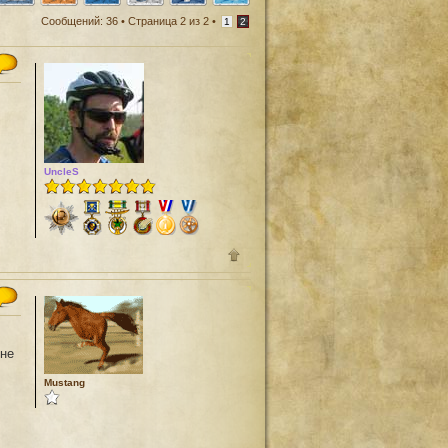
Сообщений: 36 •
Страница
2
из
2
•
1
2
UncleS
 не
Mustang