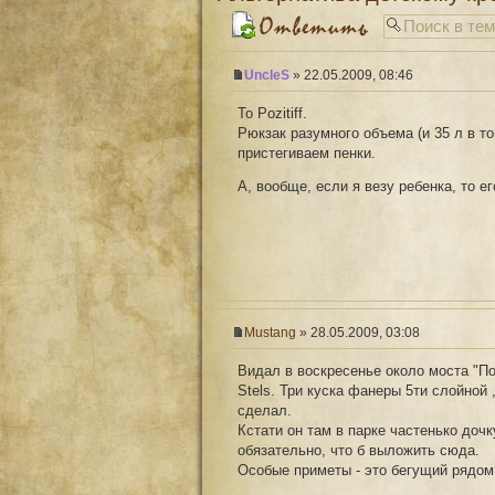
UncleS
» 22.05.2009, 08:46
To Pozitiff.
Рюкзак разумного объема (и 35 л в т
пристегиваем пенки.
А, вообще, если я везу ребенка, то е
Mustang
» 28.05.2009, 03:08
Видал в воскресенье около моста "По
Stels. Три куска фанеры 5ти слойной
сделал.
Кстати он там в парке частенько доч
обязательно, что б выложить сюда.
Особые приметы - это бегущий рядом