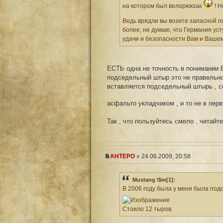
на котором был велорюкзак
! Н
Ведь врядли вы возите запасной п
более, не думаю, что Германия уст
удачи и безопасности Вам и Ваше
ЕСТЬ одна не точность в понимании 
подседельный штыр это не правельно
вставляется подседельный штырь , с
асфальто укладчиком , и то не в пер
Так , что пользуйтесь смело , чита
AHTEPO
» 24.06.2009, 20:58
Mustang \$m[1]:
В 2006 году была у меня была под
Стоило 12 тыров.