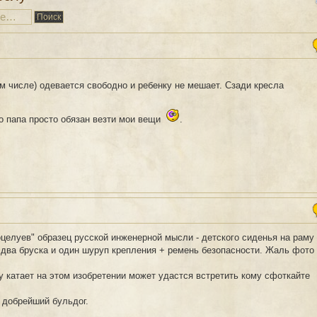
ом числе) одевается свободно и ребенку не мешает. Сзади кресла
го папа просто обязан везти мои вещи
.
целуев" образец русской инженерной мысли - детского сиденья на раму
 ,два бруска и один шуруп крепления + ремень безопасности. Жаль фото
ку катает на этом изобретении может удастся встретить кому сфоткайте
 добрейший бульдог.