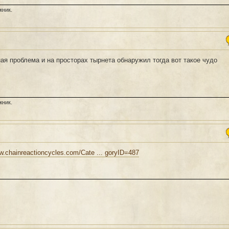
жник.
ая проблема и на просторах тырнета обнаружил тогда вот такое чудо
жник.
ww.chainreactioncycles.com/Cate ... goryID=487