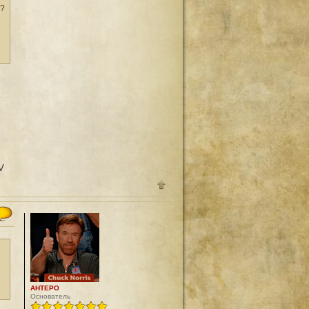
 ?
V
AHTEPO
Основатель