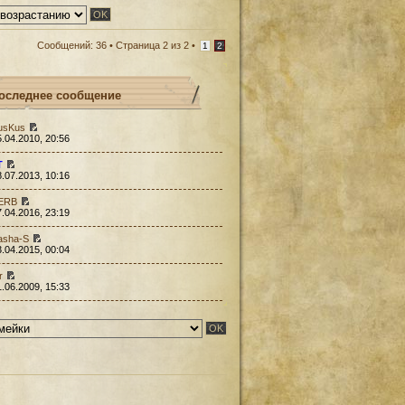
Сообщений: 36 •
Страница
2
из
2
•
1
2
оследнее сообщение
usKus
5.04.2010, 20:56
Т
8.07.2013, 10:16
ERB
7.04.2016, 23:19
asha-S
3.04.2015, 00:04
r
1.06.2009, 15:33