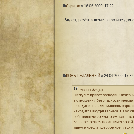
Скрипка
» 16.06.2009, 17:22
Видел, ребёнка везли в корзине для
КОНЬ ПЕДАЛЬНЫЙ
» 24.06.2009, 17:34
Pozitiff \$m[1]:
Фиэкульт-привет господин Unsles !
в отношении безопасности кресла 
находится на аллюминевом каркасе,
находится внутри каркаса. Само с
собственную регулитовку, так , чт
безопасности 5-ти сантиметровой то
минусе кресла, которое крепится н