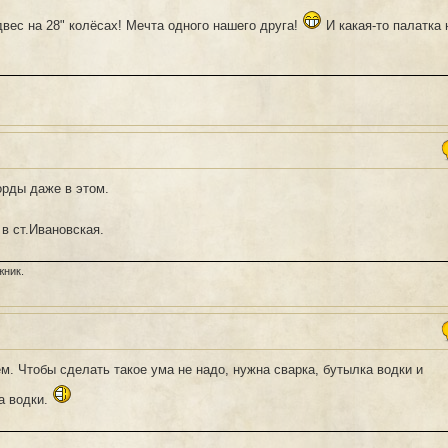
вес на 28" колёсах! Мечта одного нашего друга!
И какая-то палатка 
орды даже в этом.
в ст.Ивановская.
жник.
м. Чтобы сделать такое ума не надо, нужна сварка, бутылка водки и
а водки.