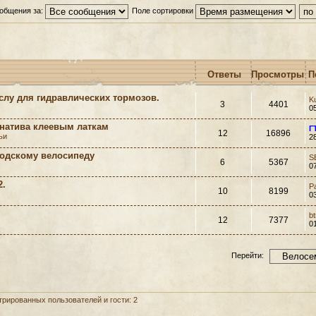
общения за:
Поле сортировки
Ответы
Просмотры
П
лу для гидравлических тормозов.
K
3
4401
0
рнатива клеевым латкам
Г
12
16896
ьи
2
одскому велосипеду
S
6
5367
0
2.
P
10
8199
0
bt
12
7377
0
Перейти:
рированных пользователей и гости: 2