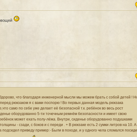
 овощей
 Здорово, что благодаря инженерной мысли мы можем брать с собой детей ! Н
перед рюкзаком я с вами поспорю ! Во первых данная модель рюкзака
что само по себе уже делает её безопасной т.к. ребёнок во весь рост
иденье оборудованно 5-ти точечным ремнём безопасности и имеет свою
о ребёнок может ехать полу-лёжа. Внутри, сиденье оборудованно подушками
лщины - сзади, с боков и с переди . + В рюкзаке есть 2 сумки литров на 10. А
а подсидел приведу пример:- Были в походе, и у одного чела сломался посид