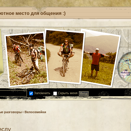
уютное место для общения :)
Запомнить
Скрыть меня
ые разговоры
‹
Велосемейки
еслу