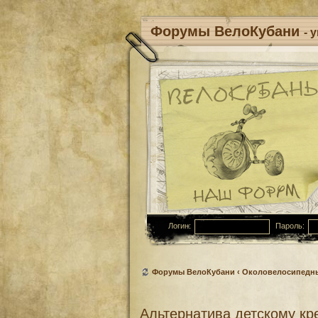
Форумы ВелоКубани
- 
Логин:
Пароль:
Форумы ВелоКубани
‹
Околовелосипедн
Альтернатива детскому кр