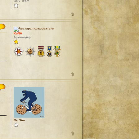
OSV Team
KoNA
Архимодер
Mc.Sim