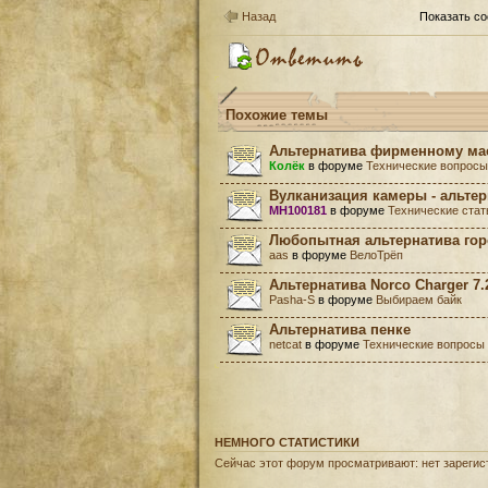
Назад
Показать со
Похожие темы
Альтернатива фирменному мас
Колёк
в форуме
Технические вопросы
Вулканизация камеры - альте
MH100181
в форуме
Технические стат
Любопытная альтернатива гор
aas
в форуме
ВелоТрёп
Альтернатива Norco Charger 7.
Pasha-S
в форуме
Выбираем байк
Альтернатива пенке
netcat
в форуме
Технические вопросы
НЕМНОГО СТАТИСТИКИ
Сейчас этот форум просматривают: нет зарегист