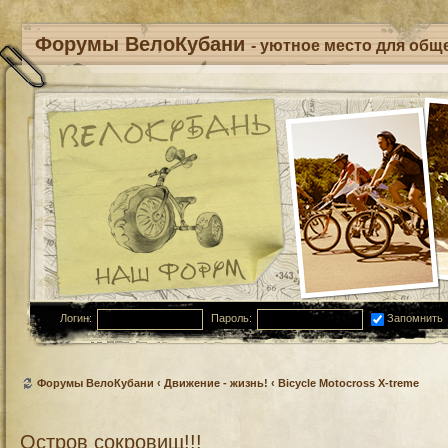
Форумы ВелоКубани
- уютное место для обще
Логин:
Пароль:
Запомнить
Форумы ВелоКубани
‹
Движение - жизнь!
‹
Bicycle Motocross X-treme
Остров сокровищ!!!