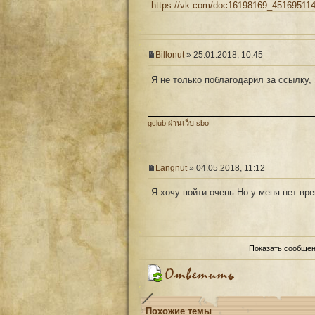
https://vk.com/doc16198169_451695114
Billonut
» 25.01.2018, 10:45
Я не только поблагодарил за ссылку,
gclub ผ่านเว็บ
sbo
Langnut
» 04.05.2018, 11:12
Я хочу пойти очень Но у меня нет вре
Показать сообщен
Похожие темы