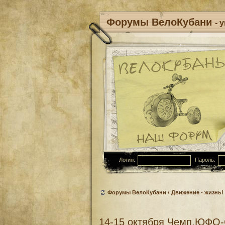
Форумы ВелоКубани
- 
Логин:
Пароль:
Форумы ВелоКубани
‹
Движение - жизнь!
14-15 октября Чемп.ЮФО-