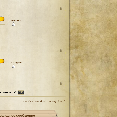
Billonut
Langnut
Сообщений: 4 • Страница
1
из
1
оследнее сообщение