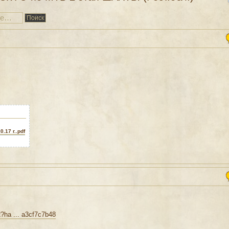
.17 г..pdf
?ha ... a3cf7c7b48