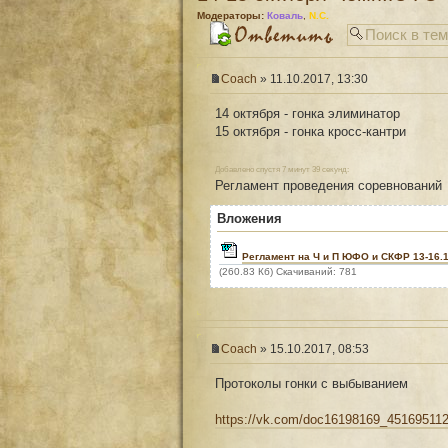
Модераторы:
Коваль
,
N.C.
Coach
» 11.10.2017, 13:30
14 октября - гонка элиминатор
15 октября - гонка кросс-кантри
Добавлено спустя 7 минут 39 секунд:
Регламент проведения соревнований
Вложения
Регламент на Ч и П ЮФО и СКФР 13-16.10
(260.83 Кб) Скачиваний: 781
Coach
» 15.10.2017, 08:53
Протоколы гонки с выбыванием
https://vk.com/doc16198169_451695112