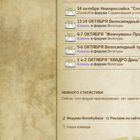
14 октября Новороссийск "Cro
Zvonkoff
в форуме
Соревнования и сп
13-14 ОКТЯБРЯ Велосипедный 
Коваль
в форуме
Велотуры
6-7 ОКТЯБРЯ "Жемчужины Приэ
Коваль
в форуме
Велотуры
5-6 ОКТЯБРЯ Велосипедный ту
Коваль
в форуме
Велотуры
1 и 2 ОКТЯБРЯ "КВАДРО-День" 
Коваль
в форуме
Велотуры
НЕМНОГО СТАТИСТИКИ
Сейчас этот форум просматривают: нет зарегист
Форумы ВелоКубани
Реклама на сайте
Наша команда