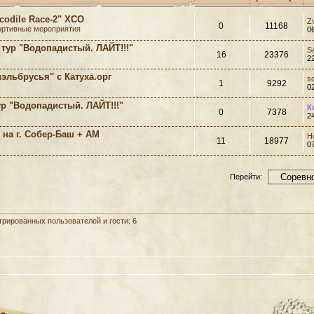
codile Race-2" XCO
Z
0
11168
ортивные мероприятия
0
тур "Водопадистый. ЛАЙТ!!!"
S
16
23376
2
льбрусья" с Катуха.орг
s
1
9292
0
р "Водопадистый. ЛАЙТ!!!"
К
0
7378
2
на г. Собер-Баш + АМ
Н
11
18977
0
Перейти:
рированных пользователей и гости: 6