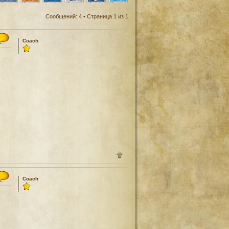
Сообщений: 4 • Страница
1
из
1
Coach
Coach