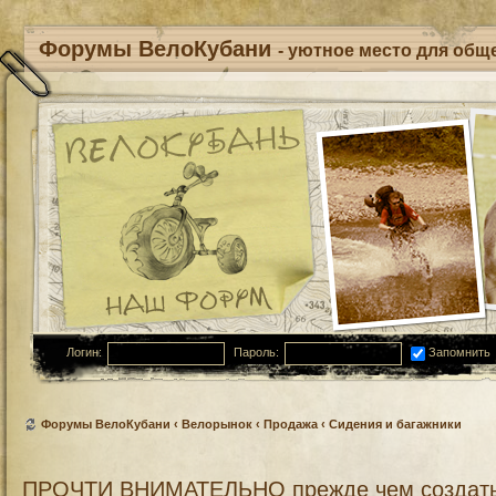
Форумы ВелоКубани
- уютное место для обще
Логин:
Пароль:
Запомнить
Форумы ВелоКубани
‹
Велорынок
‹
Продажа
‹
Сидения и багажники
ПРОЧТИ ВНИМАТЕЛЬНО прежде чем создать