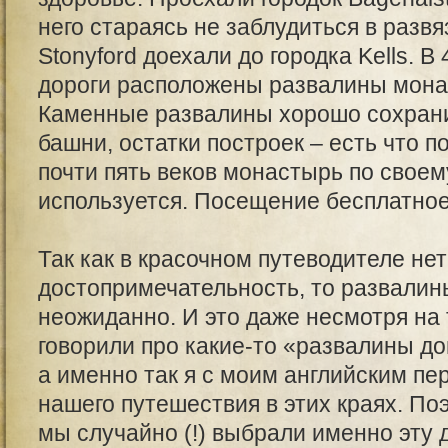
него стараясь не заблудиться в развя
Stonyford доехали до городка Kells. В
дороги расположены развалины монаст
Каменные развалины хорошо сохрани
башни, остатки построек – есть что п
почти пять веков монастырь по свое
используется. Посещение бесплатное
Так как в красочном путеводителе нет
достопримечательность, то развалин
неожиданно. И это даже несмотря на 
говорили про какие-то «развалины д
а именно так я с моим английским пер
нашего путешествия в этих краях. По
мы случайно (!) выбрали именно эту д