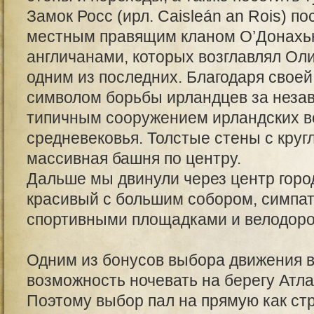
Замок Росс (ирл. Caisleán an Rois) п
местным правящим кланом О’Донахью
англичанами, которых возглавлял Ол
одним из последних. Благодаря своей
символом борьбы ирландцев за незав
типичным сооружением ирландских в
средневековья. Толстые стены с кру
массивная башня по центру.
Дальше мы двинули через центр город
красивый с большим собором, симпа
спортивными площадками и велодор
Одним из бонусов выбора движения в
возможность ночевать на берегу Атла
Поэтому выбор пал на прямую как ст