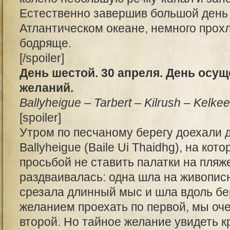
Естественно завершив большой день
Атлантическом океане, немного прохл
бодряще.
[/spoiler]
День шестой. 30 апреля. День осу
желаний.
Ballyheigue – Tarbert – Kilrush – Kelk
[spoiler]
Утром по песчаному берегу доехали 
Ballyheigue (Baile Ui Thaidhg), на кот
просьбой не ставить палатки на пляже
раздваивалась: одна шла на живопис
срезала длинный мыс и шла вдоль бе
желанием проехать по первой, мы оч
второй. Но тайное желание увидеть 