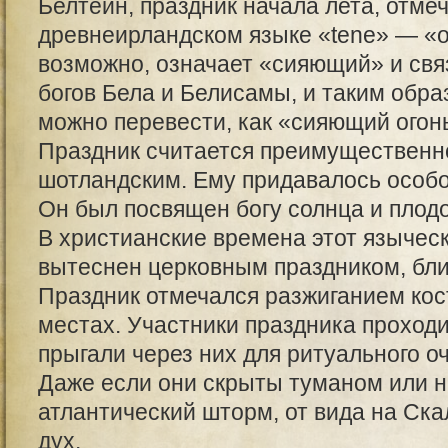
Белтейн, праздник начала лета, отмеч
древнеирландском языке «tene» — «ог
возможно, означает «сияющий» и свя
богов Бела и Белисамы, и таким обра
можно перевести, как «сияющий огонь
Праздник считается преимущественн
шотландским. Ему придавалось особо
Он был посвящен богу солнца и плод
В христианские времена этот язычес
вытеснен церковным праздником, бли
Праздник отмечался разжиганием ко
местах. Участники праздника проход
прыгали через них для ритуального о
Даже если они скрыты туманом или н
атлантический шторм, от вида на Ск
дух.