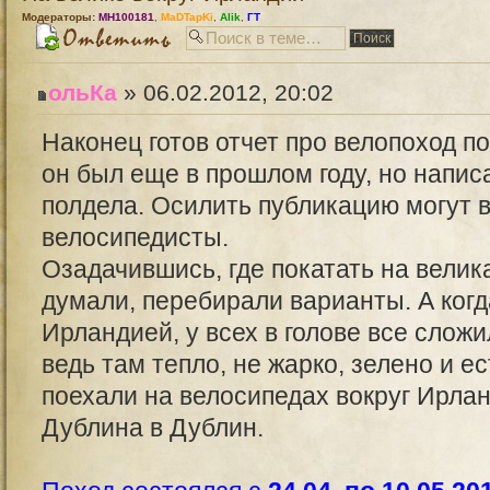
Модераторы:
MH100181
,
MaDTapKi
,
Alik
,
ГТ
ольКа
» 06.02.2012, 20:02
Наконец готов отчет про велопоход п
он был еще в прошлом году, но напис
полдела. Осилить публикацию могут 
велосипедисты.
Озадачившись, где покатать на велика
думали, перебирали варианты. А когд
Ирландией, у всех в голове все сложи
ведь там тепло, не жарко, зелено и е
поехали на велосипедах вокруг Ирлан
Дублина в Дублин.