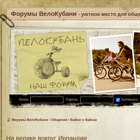
Форумы ВелоКубани
- уютное место для обще
Логин:
Пароль:
Запомнить
Форумы ВелоКубани
‹
Общение
‹
Байки о байках
На велике вокруг Ирландии