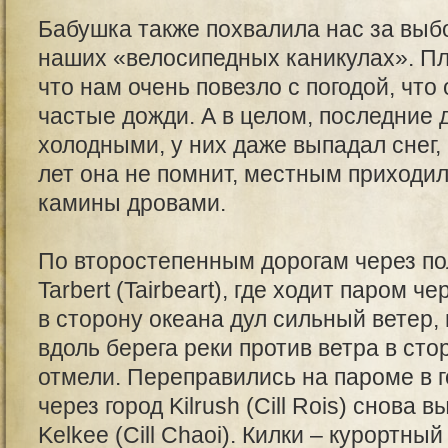
Бабушка также похвалила нас за выб
наших «велосипедных каникулах». Пл
что нам очень повезло с погодой, что
частые дожди. А в целом, последние 
холодными, у них даже выпадал снег,
лет она не помнит, местным приходи
камины дровами.
По второстепенным дорогам через по
Tarbert (Tairbeart), где ходит паром ч
в сторону океана дул сильный ветер,
вдоль берега реки против ветра в ст
отмели. Переправились на пароме в го
через город Kilrush (Cill Rois) снова 
Kelkee (Cill Chaoi). Килки – курортны