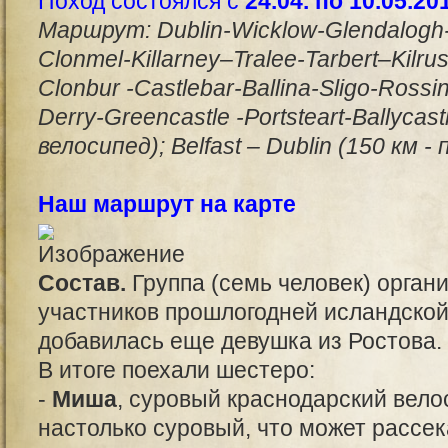
Поход состоялся с
24.04. по 10.05.20
Маршрут: Dublin-Wicklow-Glendalogh-B
Clonmel-Killarney–Tralee-Tarbert–Kilru
Clonbur -Castlebar-Ballina-Sligo-Rossi
Derry-Greencastle -Portsteart-Ballycast
велосипед); Belfast – Dublin (150 км - 
Наш маршрут на карте
Состав.
Группа (семь человек) орган
участников прошлогодней исландской
добавилась еще девушка из Ростова.
В итоге поехали шестеро:
-
Миша
, суровый краснодарский велос
настолько суровый, что может рассек