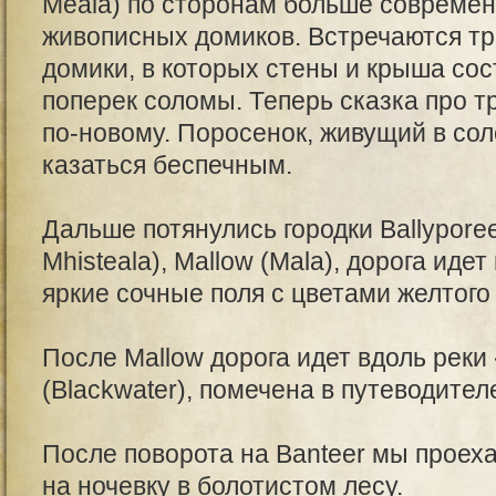
Meala) по сторонам больше современн
живописных домиков. Встречаются 
домики, в которых стены и крыша сос
поперек соломы. Теперь сказка про т
по-новому. Поросенок, живущий в со
казаться беспечным.
Дальше потянулись городки Ballyporeen
Mhisteala), Mallow (Mala), дорога иде
яркие сочные поля с цветами желтого 
После Mallow дорога идет вдоль реки
(Blackwater), помечена в путеводител
После поворота на Banteer мы проех
на ночевку в болотистом лесу.