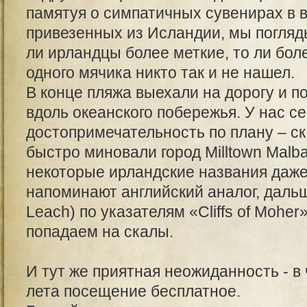
памятуя о симпатичных сувенирах в 
привезенных из Исландии, мы погляд
ли ирландцы более меткие, то ли бо
одного мячика никто так и не нашел.
В конце пляжа выехали на дорогу и п
вдоль океанского побережья. У нас се
достопримечательность по плану – с
быстро миновали город Milltown Malbay
некоторые ирландские названия даже
напоминают английский аналог, дальш
Leach) по указателям «Cliffs of Mohe
попадаем на скалы.
И тут же приятная неожиданность - в
лета посещение бесплатное.