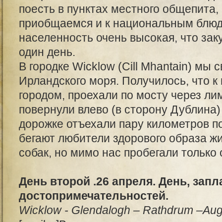
поесть в пунктах местного общепита,
приобщаемся и к национальным блюд
населенность очень высокая, что зак
один день.
В городке Wicklow (Cill Mhantain) мы 
Ирландского моря. Получилось, что 
городом, проехали по мосту через ли
повернули влево (в сторону Дублина) 
дорожке отъехали пару километров п
бегают любители здорового образа ж
собак, но мимо нас пробегали только о
День второй .26 апреля. День, за
достопримечательностей.
Wicklow - Glendalogh – Rathdrum –Aug