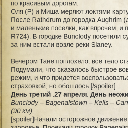
по красивым дорогам.
Оля (Р) и Миша меряют локтями карту
После Rathdrum до городка Aughrim (
и маленькие поселки, как впрочем, и 
R724). В городке Bunclody посетили с
за ним встали возле реки Slaney.
Вечером Тане поплохело: все тело ст
Подумали, что сказалось быстрое во
режим, и что придется воспользоват
страховкой, но обошлось.[/spoiler]
День третий .27 апреля. День неож
Bunclody – Bagenalstown – Kells – Carr
(90 км)
[spoiler]Начали осторожное движение
здоровье. Проехали городок Bagenals