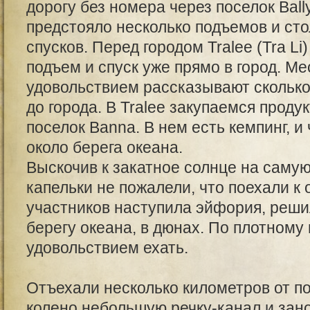
дорогу без номера через поселок Ball
предстояло несколько подъемов и ст
спусков. Перед городом Tralee (Tra Li
подъем и спуск уже прямо в город. Ме
удовольствием рассказывают сколько
до города. В Tralee закупаемся проду
поселок Banna. В нем есть кемпинг, и
около берега океана.
Выскочив к закатное солнце на самую
капельки не пожалели, что поехали к 
участников наступила эйфория, реши
берегу океана, в дюнах. По плотному
удовольствием ехать.
Отъехали несколько километров от п
колено небольшую речку-канал и зан