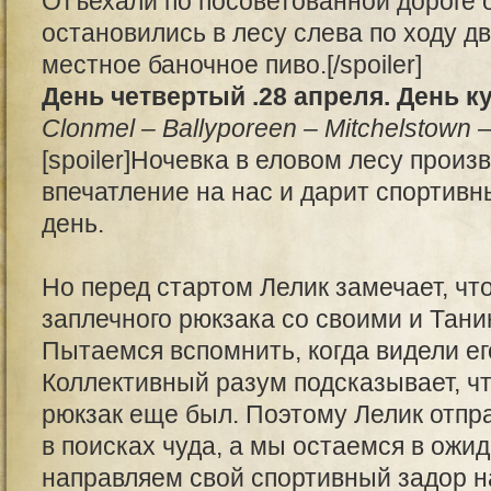
Отъехали по посоветованной дороге о
остановились в лесу слева по ходу д
местное баночное пиво.[/spoiler]
День четвертый .28 апреля. День 
Clonmel – Ballyporeen – Mitchelstown –
[spoiler]Ночевка в еловом лесу произ
впечатление на нас и дарит спортив
день.
Но перед стартом Лелик замечает, что
заплечного рюкзака со своими и Тан
Пытаемся вспомнить, когда видели его
Коллективный разум подсказывает, что
рюкзак еще был. Поэтому Лелик отпра
в поисках чуда, а мы остаемся в ожид
направляем свой спортивный задор н