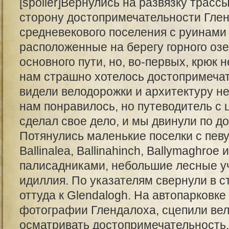
[spoiler]Вернулись на развязку трасс
сторону достопримечательности Глен
средневекового поселения с руинами
расположенные на берегу горного озе
основного пути, но, во-первых, крюк 
нам страшно хотелось достопримеча
видели велодорожки и архитектуру не
нам понравилось, но путеводитель с
сделал свое дело, и мы двинули по д
Потянулись маленькие поселки с пев
Ballinalea, Ballinahinch, Ballymaghroe 
палисадниками, небольшие лесные уч
идиллия. По указателям свернули в с
оттуда к Glendalogh. На автопарковк
фотографии Глендалоха, сцепили ве
осматривать достопримечательность.