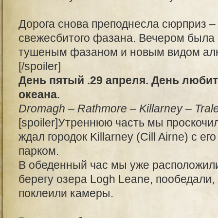
Дорога снова преподнесла сюрприз –
свежесбитого фазана. Вечером была 
тушеным фазаном и новым видом алко
[/spoiler]
День пятый .29 апреля. День люби
океана.
Dromagh – Rathmore – Killarney – Tral
[spoiler]Утреннюю часть мы проскочил
ждал городок Killarney (Cill Airne) с
парком.
В обеденный час мы уже расположили
берегу озера Logh Leane, пообедали, 
поклеили камеры.