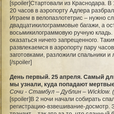
[spoiler]Стартовали из Краснодара. В
20 часов в аэропорту Адлера разбрал
Играем в велопазлотетрис – нужно с
двадцатикилограммовые багажи, а ос
восьмикилограммовую ручную кладь. 
оказаться ничего запрещенного. Так
развлекаемся в аэропорту пару часо
заготовками, разложили спальники и л
[/spoiler]
День первый. 25 апреля. Самый дл
мы узнали, куда попадают мертвы
Сочи - Стамбул – Дублин – Wicklow. 
[spoiler]В 2 ночи начали собирать спа
регистрацию-взвешивание-досмотр. З
транзит – так это за то, что сданный