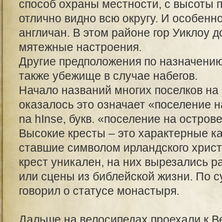
способ охраны местности, с высоты 
отлично видно всю округу. И особен
англичан. В этом районе гор Уиклоу 
мятежные настроения.
Другие предположения по назначению
также убежище в случае набегов.
Начало названий многих поселков на
оказалось это означает «поселение на»
na hInse, букв. «поселение на острове
Высокие кресты – это характерные к
ставшие символом ирландского хрис
крест уникален, на них вырезались 
или сцены из библейской жизни. По с
говорил о статусе монастыря.
Дальше на велосипедах проехали к В