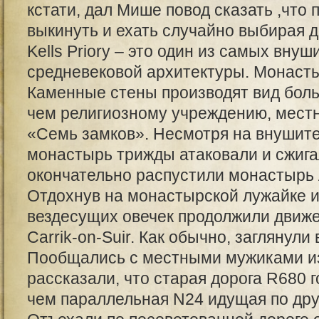
кстати, дал Мише повод сказать ,что 
выкинуть и ехать случайно выбирая д
Kells Priory – это один из самых вну
средневековой архитектуры. Монасты
Каменные стены производят вид бол
чем религиозному учреждению, мест
«Семь замков». Несмотря на внушит
монастырь трижды атаковали и сжигал
окончательно распустили монастырь 
Отдохнув на монастырской лужайке 
вездесущих овечек продолжили движе
Carrik-on-Suir. Как обычно, заглянули
Пообщались с местными мужиками из
рассказали, что старая дорога R680 
чем параллельная N24 идущая по друг