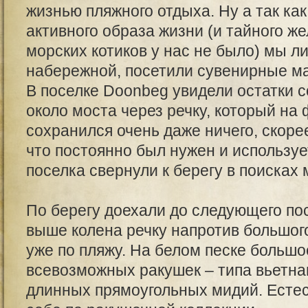
жизнью пляжного отдыха. Ну а так ка
активного образа жизни (и тайного ж
морских котиков у нас не было) мы л
набережной, посетили сувенирные ма
В поселке Doonbeg увидели остатки 
около моста через речку, который на
сохранился очень даже ничего, скорее
что постоянно был нужен и используе
поселка свернули к берегу в поисках 
По берегу доехали до следующего по
выше колена речку напротив большог
уже по пляжу. На белом песке большо
всевозможных ракушек – типа вьетна
длинных прямоугольных мидий. Естес