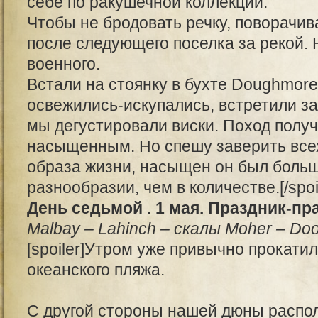
себе по ракушечной коллекции.
Чтобы не бродовать речку, поворачив
после следующего поселка за рекой. 
военного.
Встали на стоянку в бухте Doughmore
освежились-искупались, встретили зак
мы дегустировали виски. Поход получ
насыщенным. Но спешу заверить все
образа жизни, насыщен он был больш
разнообразии, чем в количестве.[/spoi
День седьмой . 1 мая. Праздник-пр
Malbay – Lahinch – скалы Moher – Dool
[spoiler]Утром уже привычно прокати
океанского пляжа.
С другой стороны нашей дюны распо