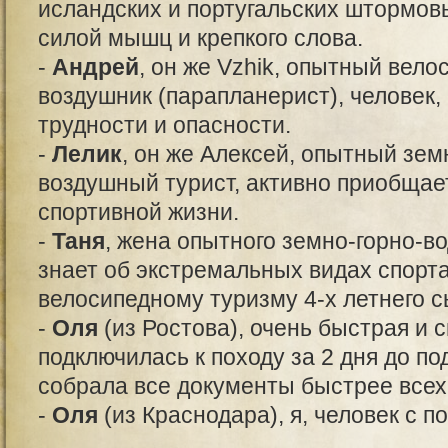
исландских и португальских штормов
силой мышц и крепкого слова.
-
Андрей
, он же Vzhik, опытный велос
воздушник (парапланерист), человек
трудности и опасности.
-
Лелик
, он же Алексей, опытный зем
воздушный турист, активно приобщае
спортивной жизни.
-
Таня
, жена опытного земно-горно-в
знает об экстремальных видах спорта
велосипедному туризму 4-х летнего 
-
Оля
(из Ростова), очень быстрая и 
подключилась к походу за 2 дня до по
собрала все документы быстрее всех
-
Оля
(из Краснодара), я, человек с 