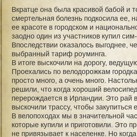
Вкратце она была красивой бабой и т
смертельная болезнь подкосила ее, н
ее красоте в городском и националь
заодно один из участников купил сим
Впоследствии оказалось выгоднее, ч
выбранный тариф роуминга.
В итоге выскочили на дорогу, ведущую 
Проехались по велодорожкам городка
просто много, а очень много. Настольк
решили, что когда хороший велосипед
перерождается в Ирландии. Это рай 
выскочили трассу, чтобы закупиться 
В велопоходах мы в значительной ча
которые купили и приготовили. Это п
не привязывает к населенке. Но когд