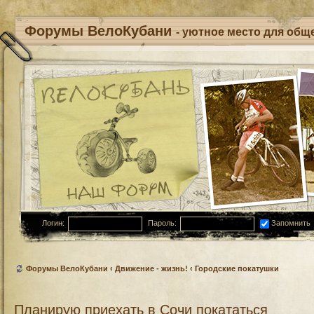
Форумы ВелоКубани
- уютное место для обще
Логин:
Пароль:
Запомнить
Форумы ВелоКубани
‹
Движение - жизнь!
‹
Городские покатушки
Планирую приехать в Сочи покататься