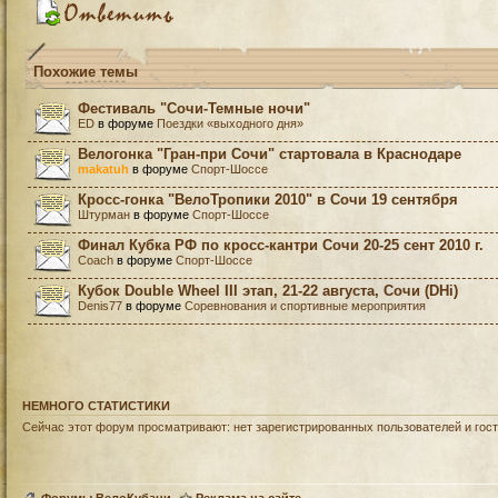
Похожие темы
Фестиваль "Сочи-Темные ночи"
ED
в форуме
Поездки «выходного дня»
Велогонка "Гран-при Сочи" стартовала в Краснодаре
makatuh
в форуме
Спорт-Шоссе
Кросс-гонка "ВелоТропики 2010" в Сочи 19 сентября
Штурман
в форуме
Спорт-Шоссе
Финал Кубка РФ по кросс-кантри Сочи 20-25 сент 2010 г.
Coach
в форуме
Спорт-Шоссе
Кубок Double Wheel III этап, 21-22 августа, Сочи (DHi)
Denis77
в форуме
Соревнования и спортивные мероприятия
НЕМНОГО СТАТИСТИКИ
Сейчас этот форум просматривают: нет зарегистрированных пользователей и гост
Форумы ВелоКубани
Реклама на сайте