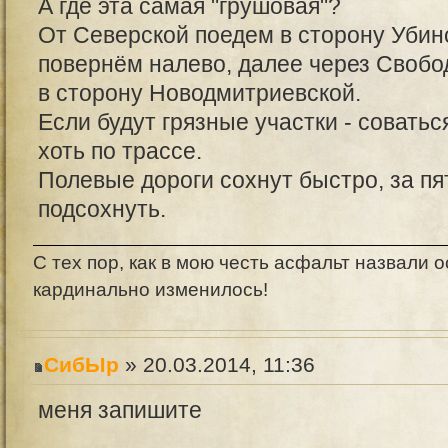
А где эта самая "грушовая"?
От Северской поедем в сторону Убинс
повернём налево, далее через Свобо
в сторону Новодмитриевской.
Если будут грязные участки - соватьс
хоть по трассе.
Полевые дороги сохнут быстро, за п
подсохнуть.
С тех пор, как в мою честь асфальт назвали о
кардинально изменилось!
СибЫр
» 20.03.2014, 11:36
меня запишите