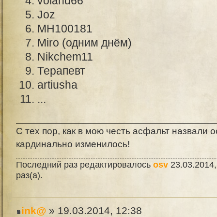
voland66
Joz
MH100181
Miro (одним днём)
Nikchem11
Терапевт
artiusha
...
С тех пор, как в мою честь асфальт назвали о
кардинально изменилось!
Последний раз редактировалось
osv
23.03.2014,
раз(а).
ink@
» 19.03.2014, 12:38