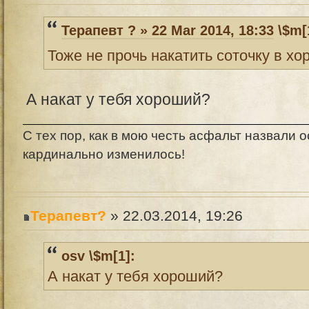
Терапевт ? » 22 Mar 2014, 18:33
\$m[
Тоже не прочь накатить соточку в х
А накат у тебя хороший?
С тех пор, как в мою честь асфальт назвали о
кардинально изменилось!
Терапевт?
» 22.03.2014, 19:26
osv \$m[1]:
А накат у тебя хороший?