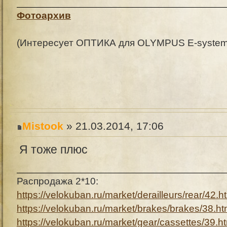
Фотоархив
(Интересует ОПТИКА для OLYMPUS E-system (
Mistook
» 21.03.2014, 17:06
Я тоже плюс
Распродажа 2*10:
https://velokuban.ru/market/derailleurs/rear/42.h
https://velokuban.ru/market/brakes/brakes/38.ht
https://velokuban.ru/market/gear/cassettes/39.h