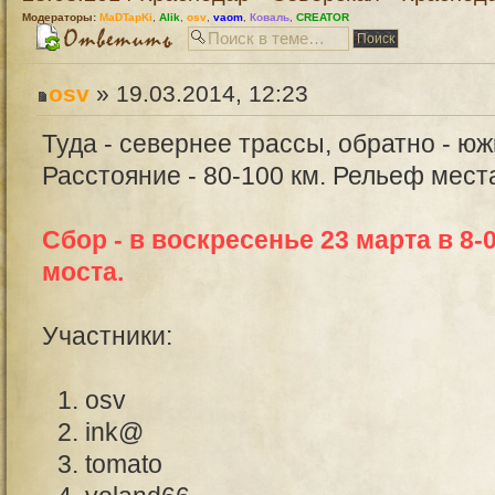
Модераторы:
MaDTapKi
,
Alik
,
osv
,
vaom
,
Коваль
,
CREATOR
osv
» 19.03.2014, 12:23
Туда - севернее трассы, обратно - ю
Расстояние - 80-100 км. Рельеф мес
Сбор - в воскресенье 23 марта в 8
моста.
Участники:
osv
ink@
tomato