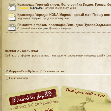
Краснодар-Горячий ключь-Фаногорийка-Индюк-Туепсе, бе
Goodwin
в форуме
Поездки «выходного дня»
Краснодар Украден KONA Magma черный мат. Прошу пом
svgenya
в форуме
Городские покатушки
Помогите с треком Краснодар-Геленджик-Туапсе-Хадыжен
Отличный ник
в форуме
Далеко и надолго
НЕМНОГО СТАТИСТИКИ
Сейчас этот форум просматривают: нет зарегистрированных пользователей и гост
Форумы ВелоКубани
Реклама на сайте
Наша команда