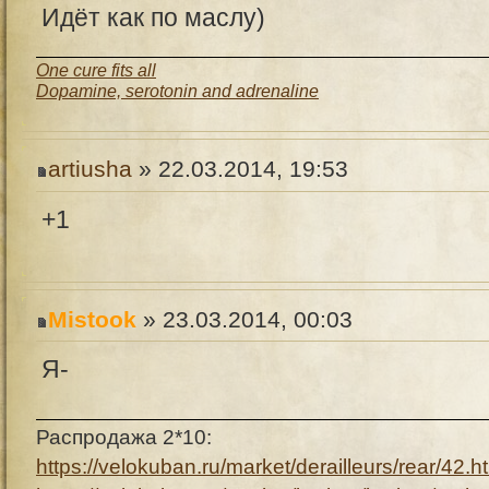
Идёт как по маслу)
One cure fits all
Dopamine, serotonin and adrenaline
artiusha
» 22.03.2014, 19:53
+1
Mistook
» 23.03.2014, 00:03
Я-
Распродажа 2*10:
https://velokuban.ru/market/derailleurs/rear/42.h