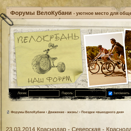
Форумы ВелоКубани
- уютное место для обще
Логин:
Пароль:
Запомнить
Форумы ВелоКубани
‹
Движение - жизнь!
‹
Поездки «выходного дня»
23.03.2014 Краснодар - Северская - Краснод