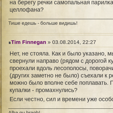
на берегу речки самопальная парилка
целлофана?
Тише едешь - больше видишь!
Tim Finnegan
» 03.08.2014, 22:27
Нет, не стояла. Как и было указано,
свернули направо (рядом с дорогой к
проехали вдоль лесополосы, поворачи
(других заметно не было) съехали к р
можно было вполне себе поплавать. П
купалки - промахнулись?
Если честно, сил и времени уже особ
Alba gu bragh!