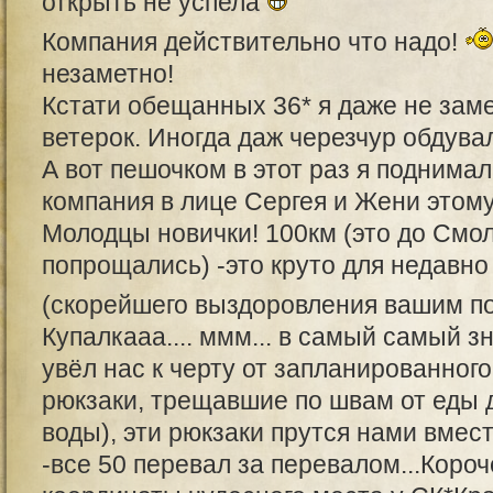
открыть не успела
Компания действительно что надо!
незаметно!
Кстати обещанных 36* я даже не заме
ветерок. Иногда даж черезчур обдува
А вот пешочком в этот раз я поднимал
компания в лице Сергея и Жени этому
Молодцы новички! 100км (это до Смол
попрощались) -это круто для недавно
(скорейшего выздоровления вашим 
Купалкааа.... ммм... в самый самый з
увёл нас к черту от запланированного
рюкзаки, трещавшие по швам от еды 
воды), эти рюкзаки прутся нами вме
-все 50 перевал за перевалом...Коро