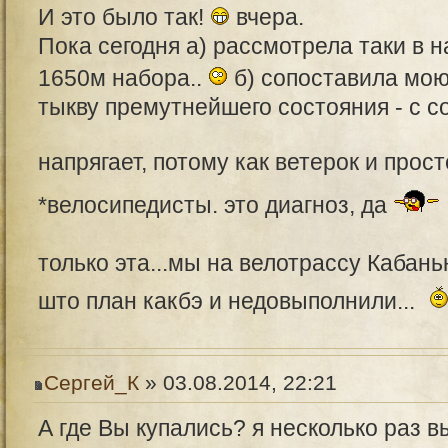
И это было так!
вчера.
Пока сегодня а) рассмотрела таки в 
1650м набора..
б) сопоставила мою
тыкву премутнейшего состояния - с с
напрягает, потому как ветерок и прос
*велосипедисты. это диагноз, да
только эта...мы на велотрассу Кабань
што план какбэ и недовыполнили...
Сергей_К
» 03.08.2014, 22:21
А где Вы купались? я несколько раз в