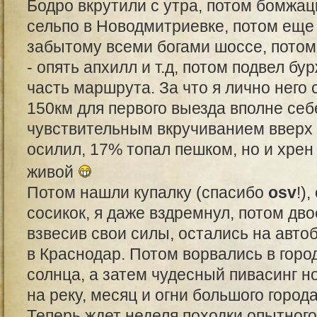
Бодро вкрутили с утра, потом бомжац
сельпо в Новодмитриевке, потом еще 
забытому всеми богами шоссе, потом
- опять апхилл и т.д, потом подвел б
часть маршрута. За что я лично него 
150км для первого выезда вполне себе
чувствительным вкручиванием вверх 
осилил, 17% топал пешком, но и хрен 
живой
Потом нашли купалку (спасибо
osv
!)
сосикок, я даже вздремнул, потом дво
взвесив свои силы, остались на авто
в Краснодар. Потом ворвались в горо
солнца, а затем чудесный пивасинг н
на реку, месяц и огни большого города
Теперь ждет неделя походки опытног