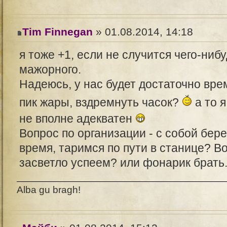
Tim Finnegan
» 01.08.2014, 14:18
я тоже +1, если не случится чего-ниб
мажорного.
Надеюсь, у нас будет достаточно вр
пик жары, вздремнуть часок?
а то 
не вполне адекватен
Вопрос по организации - с собой бер
время, таримся по пути в станице? В
засветло успеем? или фонарик брать
Alba gu bragh!