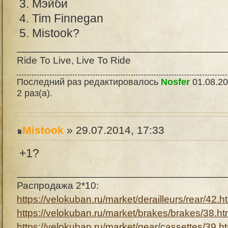
3. Мэйби
4. Tim Finnegan
5. Mistook?
Ride To Live, Live To Ride
Последний раз редактировалось
Nosfer
01.08.20
2 раз(а).
Mistook
» 29.07.2014, 17:33
+1?
Распродажа 2*10:
https://velokuban.ru/market/derailleurs/rear/42.h
https://velokuban.ru/market/brakes/brakes/38.ht
https://velokuban.ru/market/gear/cassettes/39.h