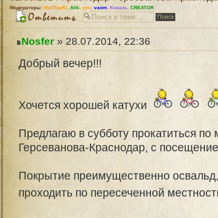
Модераторы:
MaDTapKi
,
Alik
,
osv
,
vaom
,
Коваль
,
CREATOR
Nosfer
» 28.07.2014, 22:36
Добрый вечер!!!
Хочется хорошей катухи
Предлагаю в субботу прокатиться по
Герсеванова-Краснодар, с посещение
Покрытие преимущественно освальд,
проходить по пересеченной местност