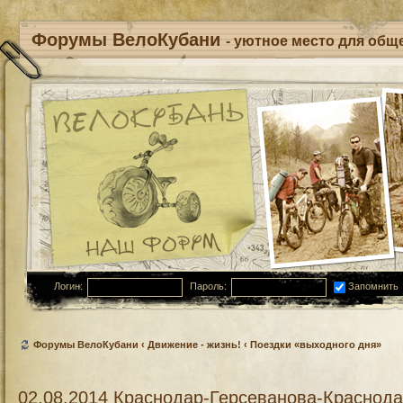
Форумы ВелоКубани
- уютное место для обще
Логин:
Пароль:
Запомнить
Форумы ВелоКубани
‹
Движение - жизнь!
‹
Поездки «выходного дня»
02.08.2014 Краснодар-Герсеванова-Краснод