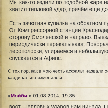
Мы как-то ездили по подобной жаре на 
хватил тепловой удар, причём ещё до
Есть зач
о
тная купалка на обратном п
От Компрессорной станции Краснодар
сторону Смоленской и направо. Выезд
периодически перекапывают. Повора
лесополоски, упираемся в небольшую 
спускается в Афипс.
С тех пор, как в мою честь асфальт назвали о
кардинально изменилось!
Мэйби
» 01.08.2014, 19:35
воот.. Тепловых ударов нам нинада. 