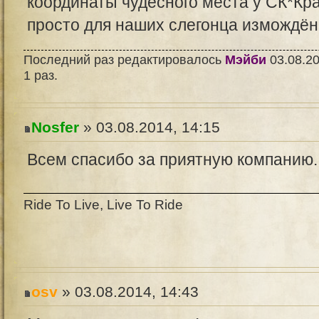
координаты чудесного места у СК*Кр
просто для наших слегонца измождё
Последний раз редактировалось
Мэйби
03.08.20
1 раз.
Nosfer
» 03.08.2014, 14:15
Всем спасибо за приятную компанию.
Ride To Live, Live To Ride
osv
» 03.08.2014, 14:43