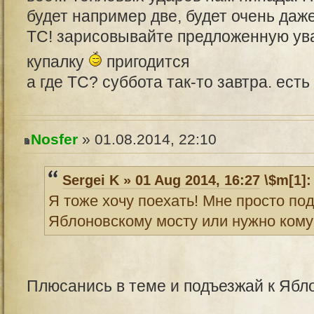
будет например две, будет очень даж
ТС! зарисовывайте предложенную у
купалку
пригодится
а где ТС? суббота так-то завтра. есть
Nosfer
» 01.08.2014, 22:10
Sergei K » 01 Aug 2014, 16:27
\$m[1]:
Я тоже хочу поехать! Мне просто под
Яблоновскому мосту или нужно кому
Плюсанись в теме и подъезжай к Ябл