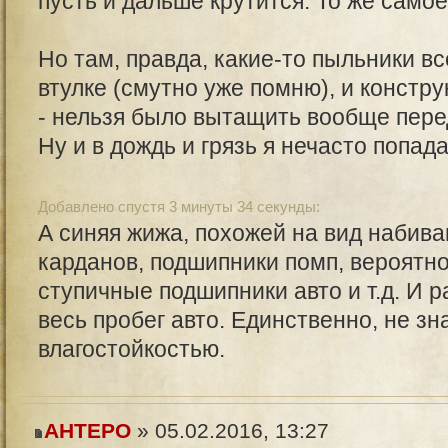
пусть и дальше крутится. То же самое
Но там, правда, какие-то пыльники в
втулке (смутно уже помню), и констр
- нельзя было вытащить вообще пере
Ну и в дождь и грязь я нечасто попад
Добавлено спустя 3 минуты 34 секунды:
А синяя жижа, похожей на вид набив
карданов, подшипники помп, вероятн
ступичные подшипники авто и т.д. И р
весь пробег авто. Единственно, не зн
влагостойкостью.
AHTEPO
» 05.02.2016, 13:27