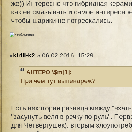
же)) Интересно что гибридная керами
как её смазывать и самое интересно
чтобы шарики не потрескались.
kirill-k2
» 06.02.2016, 15:29
AHTEPO \$m[1]:
При чём тут выпендрёж?
Есть некоторая разница между "ехать 
"засунуть велл в речку по руль". Перв
для Четвергушек), вторым злоупотреб