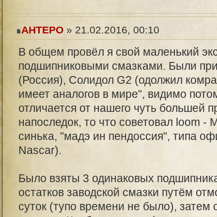
AHTEPO
» 21.02.2016, 00:10
В общем провёл я свой маленький эк
подшипниковыми смазками. Были пр
(Россия), Солидол G2 (одолжил комра
имеет аналогов в мире", видимо потом
отличается от нашего чуть большей п
напоследок, то что советовал loom - 
синька, "мадэ ин пендоссия", типа о
Nascar).
Было взяты 3 одинаковых подшипника
остатков заводской смазки путём отм
суток (тупо времени не было), затем 