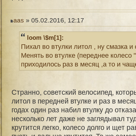
aas
» 05.02.2016, 12:17
loom \$m[1]:
Пихал во втулки литол , ну смазка и 
Менять во втулке (переднее колесо "
приходилось раз в месяц ,а то и чаще
Странно, советский велосипед, которы
литол в передней втулке и раз в меся
годах один раз набил втулку до отка
несколько лет даже не заглядывал туд
крутится легко, колесо долго и щет р