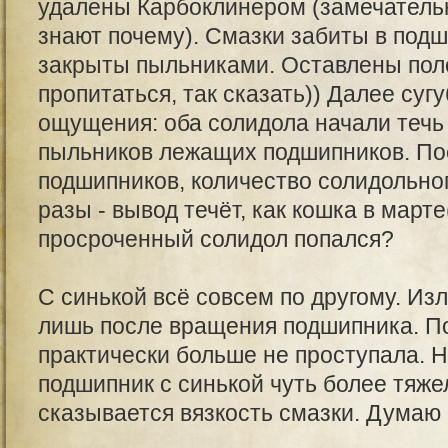
удалены Карбоклинером (замечатель
знают почему). Смазки забиты в подш
закрыты пыльниками. Оставлены поле
пропитаться, так сказать)) Далее суг
ощущения: оба солидола начали течь 
пыльников лежащих подшипников. П
подшипников, количество солидольног
разы - вывод течёт, как кошка в март
просроченный солидол попался?
С синькой всё совсем по другому. Из
лишь после вращения подшипника. П
практически больше не проступала. Н
подшипник с синькой чуть более тяж
сказывается вязкость смазки. Думаю