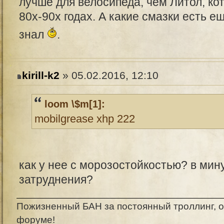
лучше для велосипеда, чем Литол, ко
80х-90х годах. А какие смазки есть 
знал
.
kirill-k2
» 05.02.2016, 12:10
loom \$m[1]:
mobilgrease xhp 222
как у нее с морозостойкостью? в мин
затруднения?
Пожизненный БАН за постоянный троллинг, о
форуме!