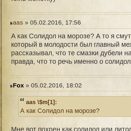
aas
» 05.02.2016, 17:56
А как Солидол на морозе? А то я смут
который в молодости был главный ме
рассказывал, что те смазки дубели на
правда, что то речь именно о солидол
Fox
» 05.02.2016, 18:02
aas \$m[1]:
А как Солидол на морозе?
Мне вот похрен как солидол или лито