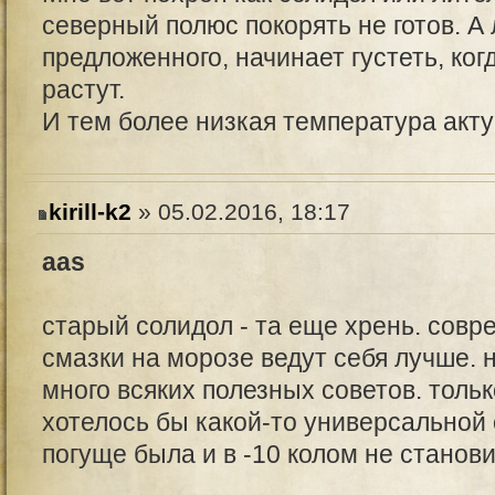
северный полюс покорять не готов. А
предложенного, начинает густеть, ког
растут.
И тем более низкая температура акту
kirill-k2
» 05.02.2016, 18:17
aas
старый солидол - та еще хрень. сов
смазки на морозе ведут себя лучше. 
много всяких полезных советов. тольк
хотелось бы какой-то универсальной с
погуще была и в -10 колом не станов