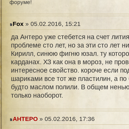
форуме!
Fox
» 05.02.2016, 15:21
да Антеро уже стебется на счет лити
проблеме сто лет, но за эти сто лет н
Кирилл, синюю фигню юзал. ту котор
карданах. ХЗ как она в мороз, не про
интересное свойство. короче если по
шариками все тот же пластилин, а по 
будто маслом полили. В общем ненью
только наоборот.
AHTEPO
» 05.02.2016, 17:36