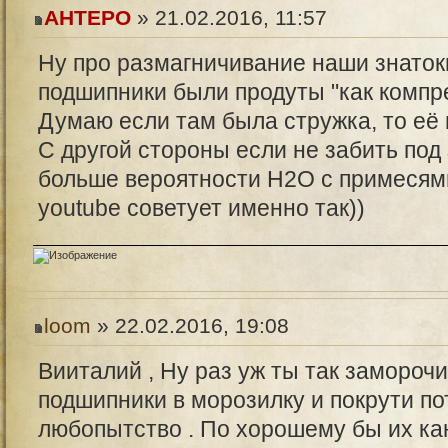
AHTEPO
» 21.02.2016, 11:57
Ну про размагничивание наши знатоки
подшипники были продуты "как компр
Думаю если там была стружка, то её
С другой стороны если не забить под 
больше вероятности H2O с примесями
youtube советует именно так))
loom
» 22.02.2016, 19:08
Вииталий , Ну раз уж ты так заморочил
подшипники в морозилку и покрути по
любопытство . По хорошему бы их ка