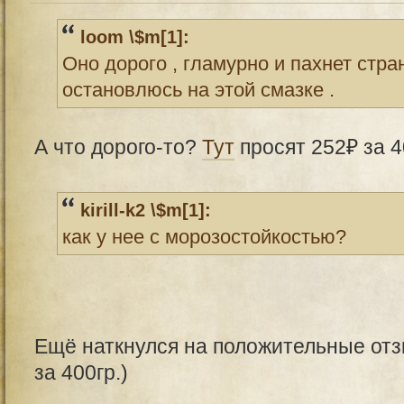
loom \$m[1]:
Оно дорого , гламурно и пахнет стра
остановлюсь на этой смазке .
А что дорого-то?
Тут
просят 252₽ за 4
kirill-k2 \$m[1]:
как у нее с морозостойкостью?
Ещё наткнулся на положительные от
за 400гр.)