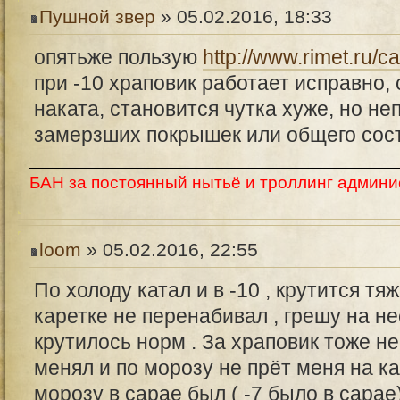
Пушной звер
» 05.02.2016, 18:33
опятьже пользую
http://www.rimet.ru/c
при -10 храповик работает исправно, 
наката, становится чутка хуже, но не
замерзших покрышек или общего сос
БАН за постоянный нытьё и троллинг админи
loom
» 05.02.2016, 22:55
По холоду катал и в -10 , крутится тяж
каретке не перенабивал , грешу на не
крутилось норм . За храповик тоже не 
менял и по морозу не прёт меня на ка
морозу в сарае был ( -7 было в сарае