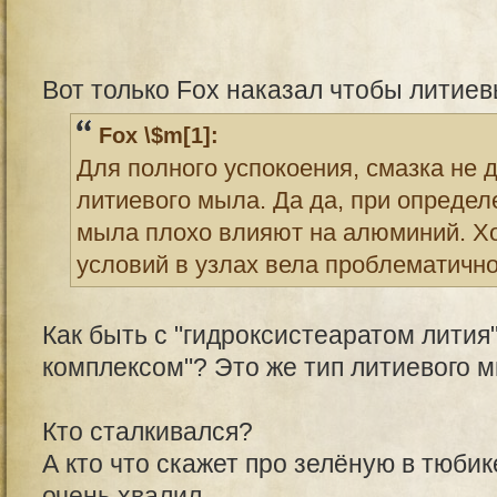
Вот только Fox наказал чтобы литие
Fox \$m[1]:
Для полного успокоения, смазка не
литиевого мыла. Да да, при опреде
мыла плохо влияют на алюминий. Хо
условий в узлах вела проблематично
Как быть с "гидроксистеаратом лития
комплексом"? Это же тип литиевого 
Кто сталкивался?
А кто что скажет про зелёную в тюби
очень хвалил.