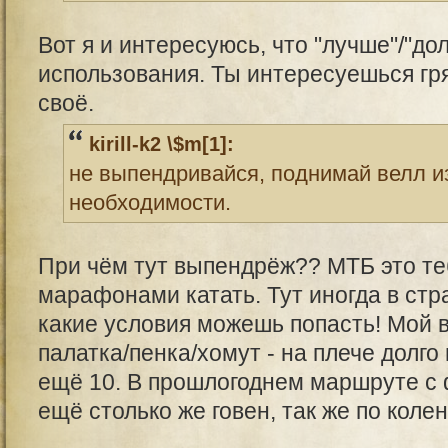
Вот я и интересуюсь, что "лучше"/"д
использования. Ты интересуешься гр
своё.
kirill-k2 \$m[1]:
не выпендривайся, поднимай велл и
необходимости.
При чём тут выпендрёж?? МТБ это те
марафонами катать. Тут иногда в стр
какие условия можешь попасть! Мой ве
палатка/пенка/хомут - на плече долго 
ещё 10. В прошлогоднем маршруте с 
ещё столько же говен, так же по коле