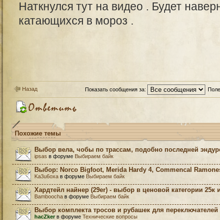
Наткнулся тут на видео . Будет наве
катающихся в мороз .
Назад
Показать сообщения за:
Поле
Похожие темы
Выбор вела, чобы по трассам, подобно последней эндур
ipsas
в форуме
Выбираем байк
Выбор: Norco Bigfoot, Merida Hardy 4, Commencal Ramone
Ka3u6oxa
в форуме
Выбираем байк
Хардтейл найнер (29er) - выбор в ценовой категории 25к и
Bamboocha
в форуме
Выбираем байк
Выбор комплекта тросов и рубашек для переключателей
hacZker
в форуме
Технические вопросы