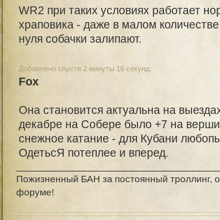
WR2 при таких условиях работает нор
храповика - даже в малом количеств
нуля собачки залипают.
Добавлено спустя 2 минуты 16 секунд:
Fox
Она становится актуальна на выездах
декабре на Собере было +7 на вершин
снежное катание - для Кубани любоп
ОдетьсЯ потеплее и вперед.
Пожизненный БАН за постоянный троллинг, о
форуме!