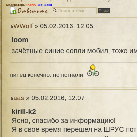
Модераторы:
KoNA
,
Bio
,
Solid
WWolf
» 05.02.2016, 12:05
loom
зачётные синие сопли мобил, тоже и
пипец конечно, но погнали
aas
» 05.02.2016, 12:07
kirill-k2
Ясно, спасибо за информацию!
Я в свое время перешел на ШРУС пото