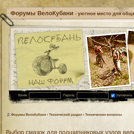
Форумы ВелоКубани
- уютное место для обще
Логин:
Пароль:
Запомнить
Форумы ВелоКубани
‹
Технический раздел
‹
Технические вопросы
Выбор смазок для подшипниковых узлов вел